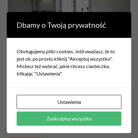
Dbamy o Twoją prywatność
Obsługujemy pliki cookies. Jeśli uważasz, że to
jest ok, po prostu kliknij "Akceptuj wszystko".
Możesz też wybrać, jakie chcesz ciasteczka,
WNĘTRZA
/
WYPOSAŻENIE
klikając "Ustawienia".
Urządzamy małe mieszkanie
12 lutego 2019
Każdy, kto posiada małe mieszkanie wie, jak ważną rzeczą
Ustawienia
jest umiejętność pozyskania jak największej przestrzeni.
Wystarczy jednak, że zastosujesz kilka rad i trików, by
Zaakceptuj wszystko
mini-mieszkanie spełniało wszystkie podstawowe
potrzeby. Aranżacja …