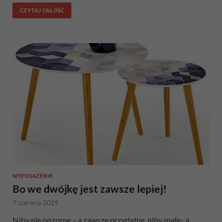
CZYTAJ CAŁOŚĆ
WYPOSAŻENIE
Bo we dwójkę jest zawsze lepiej!
7 czerwca 2019
Niby nie pozorne – a zawsze przydatne, niby małe- a