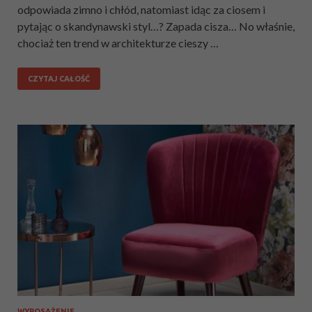
odpowiada zimno i chłód, natomiast idąc za ciosem i
pytając o skandynawski styl…? Zapada cisza… No właśnie,
chociaż ten trend w architekturze cieszy …
CZYTAJ CAŁOŚĆ
WYPOSAŻENIE