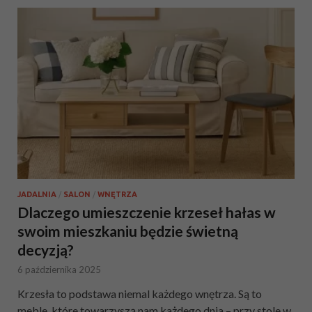
JADALNIA
/
SALON
/
WNĘTRZA
Dlaczego umieszczenie krzeseł hałas w
swoim mieszkaniu będzie świetną
decyzją?
6 października 2025
Krzesła to podstawa niemal każdego wnętrza. Są to
meble, które towarzyszą nam każdego dnia – przy stole w