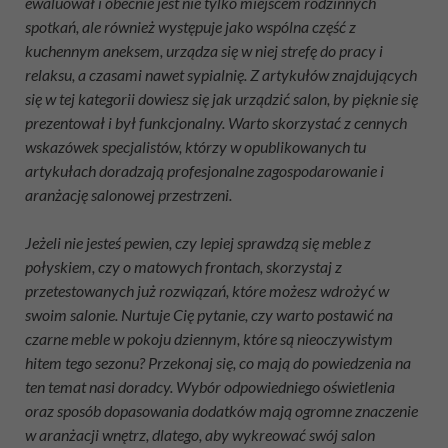
ewaluował i obecnie jest nie tylko miejscem rodzinnych
spotkań, ale również występuje jako wspólna część z
kuchennym aneksem, urządza się w niej strefę do pracy i
relaksu, a czasami nawet sypialnię. Z artykułów znajdujących
się w tej kategorii dowiesz się jak urządzić salon, by pięknie się
prezentował i był funkcjonalny. Warto skorzystać z cennych
wskazówek specjalistów, którzy w opublikowanych tu
artykułach doradzają profesjonalne zagospodarowanie i
aranżację salonowej przestrzeni.
Jeżeli nie jesteś pewien, czy lepiej sprawdzą się meble z
połyskiem, czy o matowych frontach, skorzystaj z
przetestowanych już rozwiązań, które możesz wdrożyć w
swoim salonie. Nurtuje Cię pytanie, czy warto postawić na
czarne meble w pokoju dziennym, które są nieoczywistym
hitem tego sezonu? Przekonaj się, co mają do powiedzenia na
ten temat nasi doradcy. Wybór odpowiedniego oświetlenia
oraz sposób dopasowania dodatków mają ogromne znaczenie
w aranżacji wnętrz, dlatego, aby wykreować swój salon