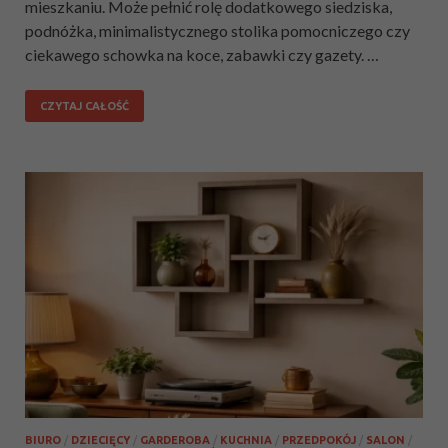
mieszkaniu. Może pełnić rolę dodatkowego siedziska,
podnóżka, minimalistycznego stolika pomocniczego czy
ciekawego schowka na koce, zabawki czy gazety. …
CZYTAJ CAŁOŚĆ
BIURO
/
DZIECIĘCY
/
GARDEROBA
/
KUCHNIA
/
PRZEDPOKÓJ
/
SALON
/