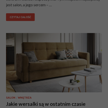
jest salon, a jego sercem – …
CZYTAJ CAŁOŚĆ
SALON
/
WNĘTRZA
Jakie wersalki są w ostatnim czasie