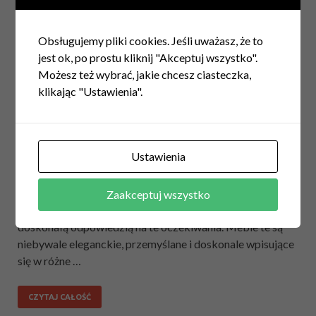
Obsługujemy pliki cookies. Jeśli uważasz, że to
jest ok, po prostu kliknij "Akceptuj wszystko".
Możesz też wybrać, jakie chcesz ciasteczka,
klikając "Ustawienia".
SALON
/
WNĘTRZA
/
WYPOSAŻENIE
Jakie witryny są najchętniej kupowane do
salonów?
Ustawienia
14 sierpnia 2025
W świecie aranżacji wnętrz rośnie potrzeba łączenia
Zaakceptuj wszystko
estetyki z praktycznymi rozwiązaniami. Witryny są
doskonałą odpowiedzią na te oczekiwania. Meble te są
niebywale eleganckie, przemyślane i doskonale wpisujące
się w różne …
CZYTAJ CAŁOŚĆ