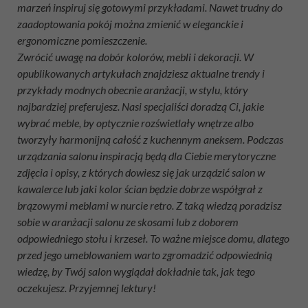
marzeń inspiruj się gotowymi przykładami. Nawet trudny do
zaadoptowania pokój można zmienić w eleganckie i
ergonomiczne pomieszczenie.
Zwrócić uwagę na dobór kolorów, mebli i dekoracji. W
opublikowanych artykułach znajdziesz aktualne trendy i
przykłady modnych obecnie aranżacji, w stylu, który
najbardziej preferujesz. Nasi specjaliści doradzą Ci, jakie
wybrać meble, by optycznie rozświetlały wnętrze albo
tworzyły harmonijną całość z kuchennym aneksem. Podczas
urządzania salonu inspiracją będą dla Ciebie merytoryczne
zdjęcia i opisy, z których dowiesz się jak urządzić salon w
kawalerce lub jaki kolor ścian będzie dobrze współgrał z
brązowymi meblami w nurcie retro. Z taką wiedzą poradzisz
sobie w aranżacji salonu ze skosami lub z doborem
odpowiedniego stołu i krzeseł. To ważne miejsce domu, dlatego
przed jego umeblowaniem warto zgromadzić odpowiednią
wiedzę, by Twój salon wyglądał dokładnie tak, jak tego
oczekujesz. Przyjemnej lektury!