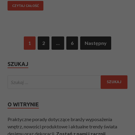
CZYTAJ CAŁOŚĆ
1
2
…
6
Następny
SZUKAJ
O WITRYNIE
Praktyczne porady dotyczące branży wyposażenia
wnętrz, nowości produktowe i aktualne trendy świata
designu oraz dekoracji.
Zostań z nami i zacznij