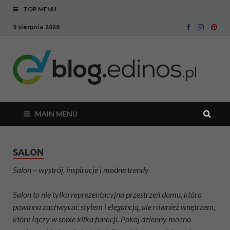
TOP MENU
9 sierpnia 2026
Bl
Blog
intern
Ed
sklepu
meblo
Edinos
MAIN MENU
SALON
Salon – wystrój, inspiracje i modne trendy
Salon to nie tylko reprezentacyjna przestrzeń domu, która
powinna zachwycać stylem i elegancją, ale również wnętrzem,
które łączy w sobie kilka funkcji. Pokój dzienny mocno