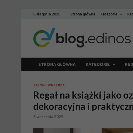
8 sierpnia 2026
Strona główna
Kategorie
Red
STRONA GŁÓWNA
KATEGORIE
RED
SALON
/
WNĘTRZA
Regał na książki jako o
dekoracyjna i praktycz
8 września 2025