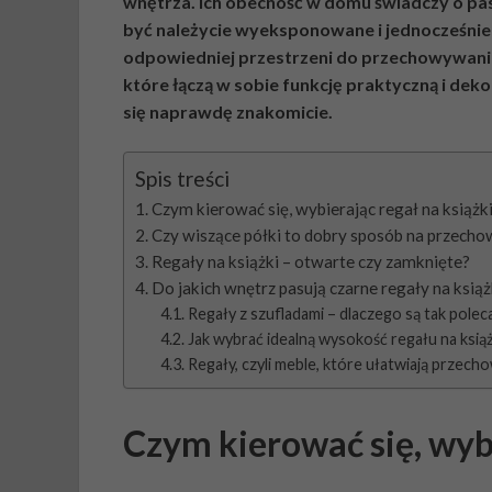
wnętrza. Ich obecność w domu świadczy o pas
być należycie wyeksponowane i jednocześnie
odpowiedniej przestrzeni do przechowywania.
które łączą w sobie funkcję praktyczną i dek
się naprawdę znakomicie.
Spis treści
Czym kierować się, wybierając regał na książk
Czy wiszące półki to dobry sposób na przech
Regały na książki – otwarte czy zamknięte?
Do jakich wnętrz pasują czarne regały na książ
Regały z szufladami – dlaczego są tak polec
Jak wybrać idealną wysokość regału na książ
Regały, czyli meble, które ułatwiają przech
Czym kierować się, wybi