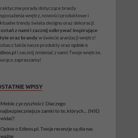
raktyczne porady dotyczące branży
yposażenia wnętrz, nowości produktowe i
ktualne trendy świata designu oraz dekoracji.
ostań z nami i zacznij odkrywać inspirujące
tyle oraz brandy
w świecie aranżacji wnętrz!
obacz także nasze produkty oraz
opinie o
dinos.pl
i zacznij zmieniać z nami Twoje wnętrze.
orąco zapraszamy!
OSTATNIE WPISY
Meble z przyszłości: Dlaczego
najbezpieczniejsze zamki to te, których… (NIE)
widać?
Opinie o Edinos.pl. Twoje recenzje są dla nas
ważne