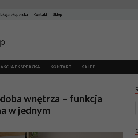
akcja ekspercka
Kontakt
Sklep
Blog Edinos
Blog internetowego sklepu meblowego Edinos
AKCJA EKSPERCKA
KONTAKT
SKLEP
zdoba wnętrza – funkcja
na w jednym