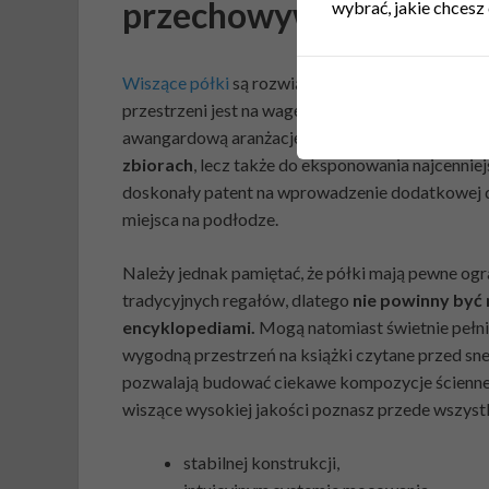
przechowywanie książ
wybrać, jakie chcesz 
Wiszące półki
są rozwiązaniem chętnie wybieran
przestrzeni jest na wagę złota. Dzięki nim można 
awangardową aranżację.
Półki dobrze sprawdz
zbiorach
, lecz także do eksponowania najcennie
doskonały patent na wprowadzenie dodatkowej dek
miejsca na podłodze.
Należy jednak pamiętać, że półki mają pewne ogra
tradycyjnych regałów, dlatego
nie powinny być 
encyklopediami.
Mogą natomiast świetnie pełnić 
wygodną przestrzeń na książki czytane przed sn
pozwalają budować ciekawe kompozycje ścienne, 
wiszące wysokiej jakości poznasz przede wszyst
stabilnej konstrukcji,