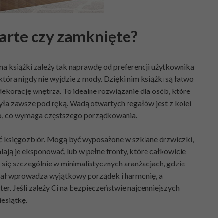
warte czy zamknięte?
 książki zależy tak naprawdę od preferencji użytkownika
która nigdy nie wyjdzie z mody. Dzięki nim książki są łatwo
ekorację wnętrza. To idealne rozwiązanie dla osób, które
 była zawsze pod ręką. Wadą otwartych regałów jest z kolei
tło, co wymaga częstszego porządkowania.
ić księgozbiór. Mogą być wyposażone w szklane drzwiczki,
lają je eksponować, lub w pełne fronty, które całkowicie
się szczególnie w minimalistycznych aranżacjach, gdzie
gał wprowadza wyjątkowy porządek i harmonię, a
er. Jeśli zależy Ci na bezpieczeństwie najcenniejszych
iesiątkę.