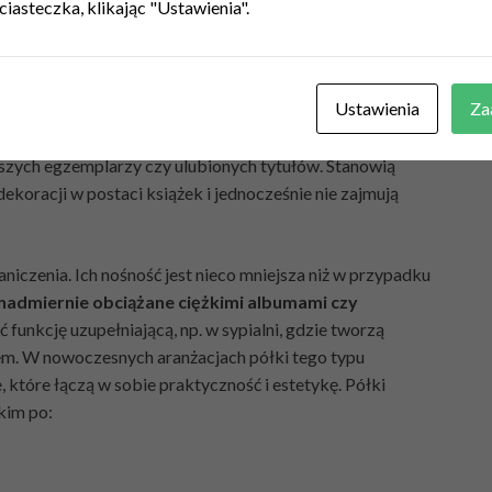
ek?
ciasteczka, klikając "Ustawienia".
ym w mieszkaniach, w których każdy centymetr
Ustawienia
Za
w pełni wykorzystać ściany i stworzyć lekką,
ają się do przechowywania książek w mniejszych
jszych egzemplarzy czy ulubionych tytułów. Stanowią
oracji w postaci książek i jednocześnie nie zajmują
niczenia. Ich nośność jest nieco mniejsza niż w przypadku
nadmiernie obciążane ciężkimi albumami czy
funkcję uzupełniającą, np. w sypialni, gdzie tworzą
em. W nowoczesnych aranżacjach półki tego typu
które łączą w sobie praktyczność i estetykę. Półki
kim po: