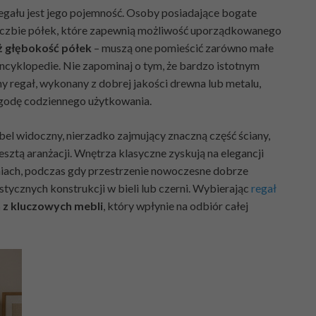
ału jest jego pojemność. Osoby posiadające bogate
liczbie półek, które zapewnią możliwość uporządkowanego
ż głębokość półek
– muszą one pomieścić zarówno małe
encyklopedie. Nie zapominaj o tym, że bardzo istotnym
ny regał, wykonany z dobrej jakości drewna lub metalu,
ygodę codziennego użytkowania.
bel widoczny, nierzadko zajmujący znaczną część ściany,
esztą aranżacji. Wnętrza klasyczne zyskują na elegancji
niach, podczas gdy przestrzenie nowoczesne dobrze
stycznych konstrukcji w bieli lub czerni. Wybierając
regał
 z kluczowych mebli
, który wpłynie na odbiór całej