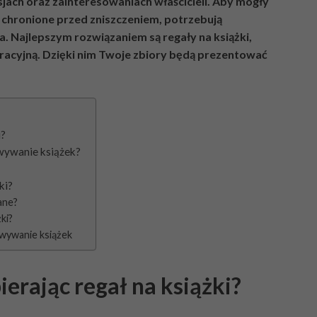
jach oraz zainteresowaniach właścicieli. Aby mogły
 chronione przed zniszczeniem, potrzebują
 Najlepszym rozwiązaniem są regały na książki,
oracyjną. Dzięki nim Twoje zbiory będą prezentować
i?
owywanie książek?
ki?
ane?
ki?
owywanie książek
erając regał na książki?