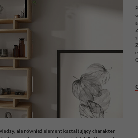
P
w
a
Z
s
Z
e
G
wiedzy, ale również element kształtujący charakter