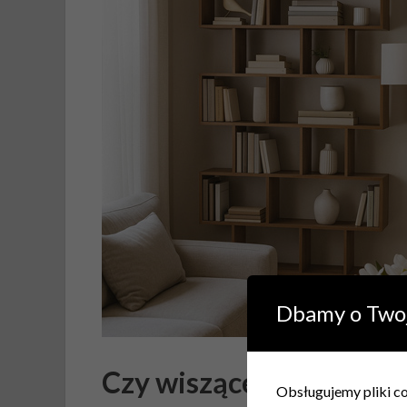
Dbamy o Two
Czy wiszące półki to do
Obsługujemy pliki coo