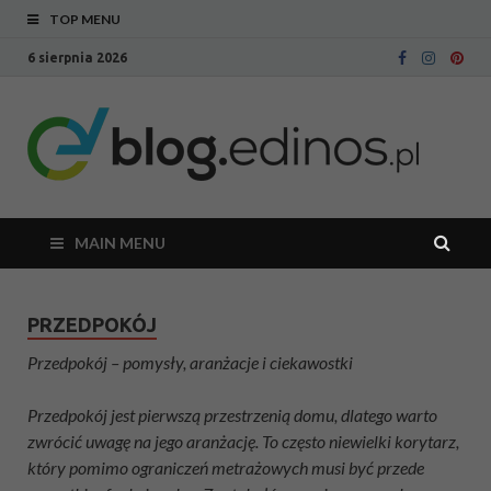
TOP MENU
6 sierpnia 2026
Bl
Blog
intern
Ed
sklepu
meblo
Edinos
MAIN MENU
PRZEDPOKÓJ
Przedpokój ­– pomysły, aranżacje i ciekawostki
Przedpokój jest pierwszą przestrzenią domu, dlatego warto
zwrócić uwagę na jego aranżację. To często niewielki korytarz,
który pomimo ograniczeń metrażowych musi być przede