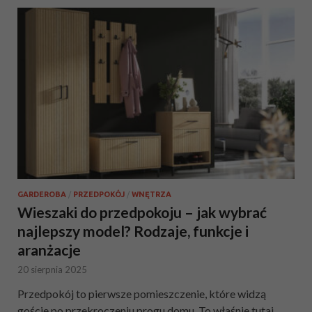
GARDEROBA
/
PRZEDPOKÓJ
/
WNĘTRZA
Wieszaki do przedpokoju – jak wybrać
najlepszy model? Rodzaje, funkcje i
aranżacje
20 sierpnia 2025
Przedpokój to pierwsze pomieszczenie, które widzą
goście po przekroczeniu progu domu. To właśnie tutaj