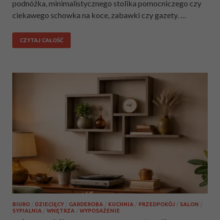
podnóżka, minimalistycznego stolika pomocniczego czy
ciekawego schowka na koce, zabawki czy gazety. …
CZYTAJ CAŁOŚĆ
BIURO
/
DZIECIĘCY
/
GARDEROBA
/
KUCHNIA
/
PRZEDPOKÓJ
/
SALON
/
SYPIALNIA
/
WNĘTRZA
/
WYPOSAŻENIE