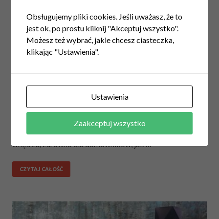
Obsługujemy pliki cookies. Jeśli uważasz, że to
jest ok, po prostu kliknij "Akceptuj wszystko".
Możesz też wybrać, jakie chcesz ciasteczka,
klikając "Ustawienia".
PRZEDPOKÓJ
/
WNĘTRZA
Wieszaki do przedpokoju: rodzaje, style i
funkcjonalność
30 kwietnia 2025
Ustawienia
Wieszak w przedpokoju to nie tylko praktyczny element
wyposażenia – to także wizytówka naszego domu. To
Zaakceptuj wszystko
właśnie on jako pierwszy przykuwa uwagę po wejściu do
wnętrza, zarówno dla domowników, jak …
CZYTAJ CAŁOŚĆ