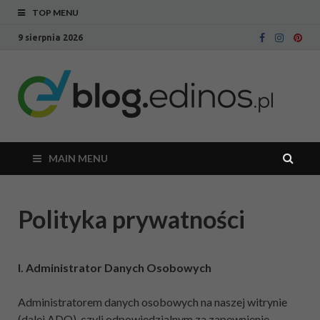
TOP MENU
9 sierpnia 2026
Bl
Blog
intern
Ed
sklepu
meblo
Edinos
MAIN MENU
Polityka prywatności
I. Administrator Danych Osobowych
Administratorem danych osobowych na naszej witrynie
(dalej ADO), czyli odpowiedzialnym za zapewnienie