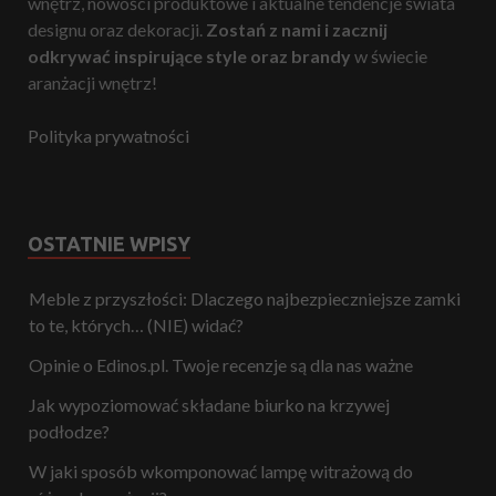
wnętrz, nowości produktowe i aktualne tendencje świata
designu oraz dekoracji.
Zostań z nami i zacznij
odkrywać inspirujące style oraz brandy
w świecie
aranżacji wnętrz!
Polityka prywatności
OSTATNIE WPISY
Meble z przyszłości: Dlaczego najbezpieczniejsze zamki
to te, których… (NIE) widać?
Opinie o Edinos.pl. Twoje recenzje są dla nas ważne
Jak wypoziomować składane biurko na krzywej
podłodze?
W jaki sposób wkomponować lampę witrażową do