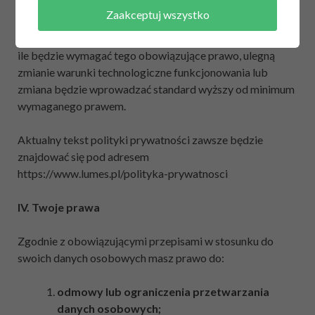
III. Zmiana polityki prywatności
Zaakceptuj wszystko
Zastrzegamy sobie prawo zmiany polityki prywatności, o
ile będzie wymagać tego obowiązujące prawo, ulegną
zmianie warunki technologiczne funkcjonowania lub
zmiana będzie wprowadzać standard wyższy od minimum
wymaganego prawem.
Aktualny tekst polityki prywatności zawsze będzie
znajdować się pod adresem
https://www.lumes.pl/polityka-prywatnosci
IV. Twoje prawa
Zgodnie z obowiązującymi przepisami w stosunku do
swoich danych osobowych masz prawo do:
odmowy lub ograniczenia przetwarzania
danych osobowych;