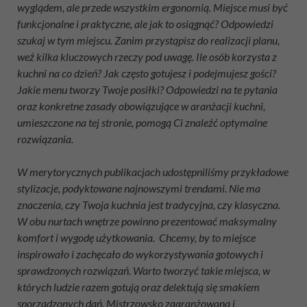
wyglądem, ale przede wszystkim ergonomią. Miejsce musi być
funkcjonalne i praktyczne, ale jak to osiągnąć? Odpowiedzi
szukaj w tym miejscu. Zanim przystąpisz do realizacji planu,
weź kilka kluczowych rzeczy pod uwagę. Ile osób korzysta z
kuchni na co dzień? Jak często gotujesz i podejmujesz gości?
Jakie menu tworzy Twoje posiłki? Odpowiedzi na te pytania
oraz konkretne zasady obowiązujące w aranżacji kuchni,
umieszczone na tej stronie, pomogą Ci znaleźć optymalne
rozwiązania.
W merytorycznych publikacjach udostępniliśmy przykładowe
stylizacje, podyktowane najnowszymi trendami. Nie ma
znaczenia, czy Twoja kuchnia jest tradycyjna, czy klasyczna.
W obu nurtach wnętrze powinno prezentować maksymalny
komfort i wygodę użytkowania. Chcemy, by to miejsce
inspirowało i zachęcało do wykorzystywania gotowych i
sprawdzonych rozwiązań. Warto tworzyć takie miejsca, w
których ludzie razem gotują oraz delektują się smakiem
sporządzonych dań. Mistrzowsko zaaranżowana i