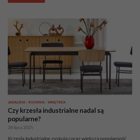
JADALNIA
/
KUCHNIA
/
WNĘTRZA
Czy krzesła industrialne nadal są
popularne?
28 lipca 2025
Krzesła industrialne zyskują coraz większą popularność