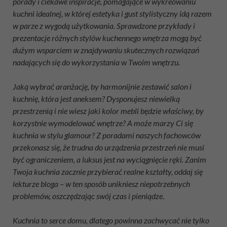
porady i ciekawe inspiracje, pomagające w wykreowaniu
kuchni idealnej, w której estetyka i gust stylistyczny idą razem
w parze z wygodą użytkowania. Sprawdzone przykłady i
prezentacje różnych stylów kuchennego wnętrza mogą być
dużym wsparciem w znajdywaniu skutecznych rozwiązań
nadających się do wykorzystania w Twoim wnętrzu.
Jaką wybrać aranżację, by harmonijnie zestawić salon i
kuchnię, która jest aneksem? Dysponujesz niewielką
przestrzenią i nie wiesz jaki kolor mebli będzie właściwy, by
korzystnie wymodelować wnętrze? A może marzy Ci się
kuchnia w stylu glamour? Z poradami naszych fachowców
przekonasz się, że trudna do urządzenia przestrzeń nie musi
być ograniczeniem, a luksus jest na wyciągnięcie ręki. Zanim
Twoja kuchnia zacznie przybierać realne kształty, oddaj się
lekturze bloga – w ten sposób unikniesz niepotrzebnych
problemów, oszczędzając swój czas i pieniądze.
Kuchnia to serce domu, dlatego powinna zachwycać nie tylko