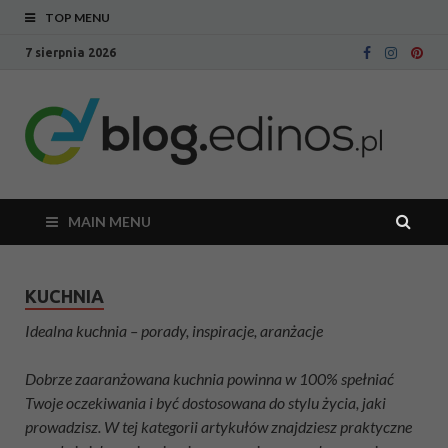
TOP MENU
7 sierpnia 2026
Bl
Blog
intern
Ed
sklepu
meblo
Edinos
MAIN MENU
KUCHNIA
Idealna kuchnia – porady, inspiracje, aranżacje
Dobrze zaaranżowana kuchnia powinna w 100% spełniać
Twoje oczekiwania i być dostosowana do stylu życia, jaki
prowadzisz. W tej kategorii artykułów znajdziesz praktyczne