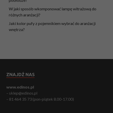
podłodze?
W jaki sposób wkomponować lampę witrażową do
różnych aranżacji?
Jaki kolor pufy z pojemnikiem wybrać do aranżacji
wnętrza?
ZNAJDŹ NAS
www.edinos.pl
– sklep@edinos.pl
– 81 464 35 73 (pon-piątek 8.00-17.00)