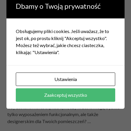
Dbamy o Twoją prywatność
Obsługujemy pliki cookies. Jeśli uważasz, że to
jest ok, po prostu kliknij "Akceptuj wszystko".
Możesz też wybrać, jakie chcesz ciasteczka,
klikając "Ustawienia".
JADALNIA
/
KUCHNIA
/
SALON
/
WNĘTRZA
/
WYPOSAŻENIE
Metalowe krzesła- nowoczesny design
wyposażenia wnętrz idący w parze z
maksymalną wygodą
Ustawienia
24 stycznia 2025
Krzesła to zdecydowanie najważniejsze, niezbędne
Zaakceptuj wszystko
elementy wyposażenia naszych domów, czy mieszkań.
Czy zastanawiałeś się nad tym, czy krzesła mogą być nie
tylko wyposażeniem funkcjonalnym, ale także
designerskim dla Twoich pomieszczeń? …