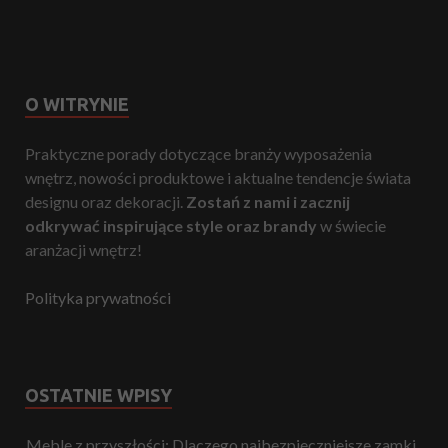
O WITRYNIE
Praktyczne porady dotyczące branży wyposażenia
wnętrz, nowości produktowe i aktualne tendencje świata
designu oraz dekoracji.
Zostań z nami i zacznij
odkrywać inspirujące style oraz brandy
w świecie
aranżacji wnętrz!
Polityka prywatności
OSTATNIE WPISY
Meble z przyszłości: Dlaczego najbezpieczniejsze zamki