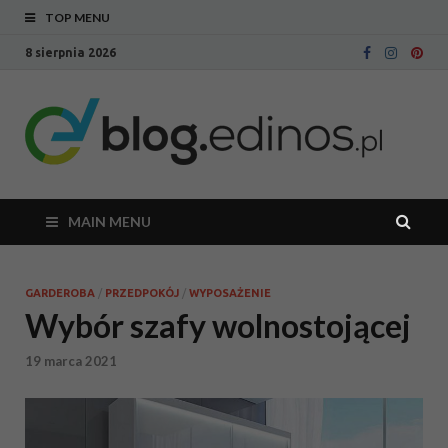
TOP MENU
8 sierpnia 2026
Bl
Blog
intern
Ed
sklepu
meblo
Edinos
MAIN MENU
GARDEROBA
/
PRZEDPOKÓJ
/
WYPOSAŻENIE
Wybór szafy wolnostojącej
19 marca 2021