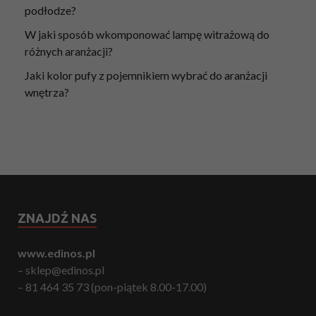
podłodze?
W jaki sposób wkomponować lampę witrażową do
różnych aranżacji?
Jaki kolor pufy z pojemnikiem wybrać do aranżacji
wnętrza?
ZNAJDŹ NAS
www.edinos.pl
– sklep@edinos.pl
– 81 464 35 73 (pon-piątek 8.00-17.00)