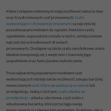
Klienci sklepów meblowych mają możliwość nabycia dwu
oraz trzydrzwiowych szaf przesuwnych.
Szafy
wolnostojące z drzwiami przesuwnymi
są najczęściej
poszukiwanymi meblami do sypialni. Niektóre szafy
sypialniane, wyposażone zostały w lustro, umiejscowione
najczęściej na środkowych drzwiach
przesuwnych. Dostępne są także szafy narożnikowe, które
idealnie komponują się z wnętrzem i stanowią jego
uzupełnienie oraz funkcjonalne wykończenie.
Poza najbardziej popularnymi modelami szaf
wolnostojących istnieje także możliwość zakupu bardziej
nowoczesnych
szaf, które sprawdzą się w salonie
lub
przedpokoju. Jedną z nich jest,
szafa idealna do
przedpokoju
– płaska, obrotowa, czyli szafa z
wbudowaną buciarką, która przyciąga swoją
nowoczesnością i eleganckim wyglądem. Kolejnym, nieco