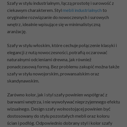
Szafy w stylu industrialnym, łączą prostotę i surowość z
ciekawym charakterem. Styl
mebli industrialnych
to
oryginalne rozwiązanie do nowoczesnych i surowych
wnętrz, idealnie wpisujące się w minimalistyczną
aranżację.
Szafy w stylu włoskim, które cechuje połączenie klasyki i
elegancji z nutą nowoczesności, potrafią oczarować
naturalnymi odcieniami drewna, jak również
ponadczasową formą. Bez problemu zakupić można także
szafy w stylu nowojorskim, prowansalskim oraz
skandynawskim.
Zarówno kolor, jak i styl szafy powinien współgrać z
barwami wnętrza, i nie wywoływać nieprzyjemnego efektu
wizualnego. Design szafy wolnostojącej powinien być
dostosowany do stylu pozostałych mebli oraz koloru
ścian i podłóg. Odpowiednio dobrany styl i kolor szafy