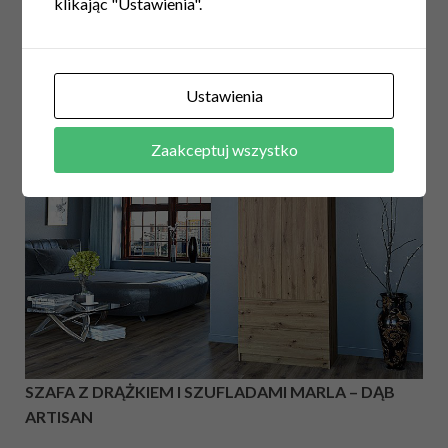
klikając "Ustawienia".
sypialni. Nie bez znaczenia będzie także odpowiedni
podział na półki i drążki oraz zwiększające ergonomię
dodatkowe elementy, takie jak drążki ze specjalnym,
Ustawienia
regulowanym ramieniem.
Zaakceptuj wszystko
SZAFA Z DRĄŻKIEM I SZUFLADAMI MARLA – DĄB
ARTISAN