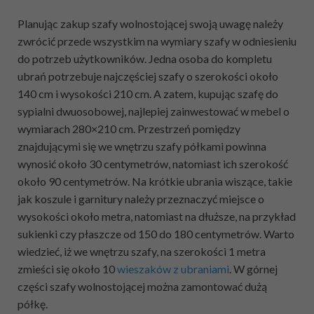
Planując zakup szafy wolnostojącej swoją uwagę należy
zwrócić przede wszystkim na wymiary szafy w odniesieniu
do potrzeb użytkowników. Jedna osoba do kompletu
ubrań potrzebuje najczęściej szafy o szerokości około
140 cm i wysokości 210 cm. A zatem, kupując szafę do
sypialni dwuosobowej, najlepiej zainwestować w mebel o
wymiarach 280×210 cm. Przestrzeń pomiędzy
znajdującymi się we wnętrzu szafy półkami powinna
wynosić około 30 centymetrów, natomiast ich szerokość
około 90 centymetrów. Na krótkie ubrania wiszące, takie
jak koszule i garnitury należy przeznaczyć miejsce o
wysokości około metra, natomiast na dłuższe, na przykład
sukienki czy płaszcze od 150 do 180 centymetrów. Warto
wiedzieć, iż we wnętrzu szafy, na szerokości 1 metra
zmieści się około 10
wieszaków z ubraniami
. W górnej
części szafy wolnostojącej można zamontować dużą
półkę.