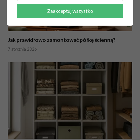
Zaakceptuj wszystko
Jak prawidłowo zamontować półkę ścienną?
7 stycznia 2026