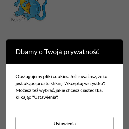
Dbamy o Twoją prywatność
TAGGED
GARDEROBA
PÓŁKA
REGAŁ
SZAFA
URZĄDZAMY GARDEROBĘ
WYSTRÓJ GARDROBY
RELATED POSTS
Obsługujemy pliki cookies. Jeśli uważasz, że to
jest ok, po prostu kliknij "Akceptuj wszystko".
Możesz też wybrać, jakie chcesz ciasteczka,
klikając "Ustawienia".
Ustawienia