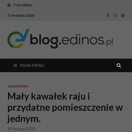
TOP MENU
7 sierpnia 2026
Bl
Blog
intern
Ed
sklepu
meblo
Edinos
MAIN MENU
GARDEROBA
Mały kawałek raju i
przydatne pomieszczenie w
jednym.
19 lutego 2020