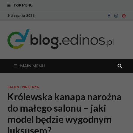
TOP MENU
9 sierpnia 2026
Bl
Blog
intern
Ed
sklepu
meblo
Edinos
MAIN MENU
SALON
/
WNĘTRZA
Królewska kanapa narożna
do małego salonu – jaki
model będzie wygodnym
luksusem?