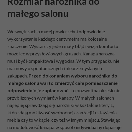
Rozmiar narożnika do
małego salonu
We wnętrzach o małej powierzchni odpowiednie
wykorzystanie każdego centymetra ma kolosalne
znaczenie. Wystarczy jeden mały błąd i wizja komfortu
może lec w przysłowiowych gruzach. Kanapa narożna
musi być kompaktowa i wygodna. W tym przypadku nie
ma mowy o spontanicznych i nieprzemyślanych
zakupach.
Przed dokonaniem wyboru
narożnika do
małego salonu warto
zmierzyć całe pomieszczenie i
odpowiednio je zaplanować.
To pozwoli na określenie
przybliżonych wymiarów kanapy. W małych salonach
najlepiej sprawdzają się narożniki w kształcie litery L,
które dają możliwość swobodnej aranżacji i ustawienia
mebla czy to w kącie, czy też w innym miejscu. Stawiając
na modułowość kanapa w sposób indywidualny dopasuje