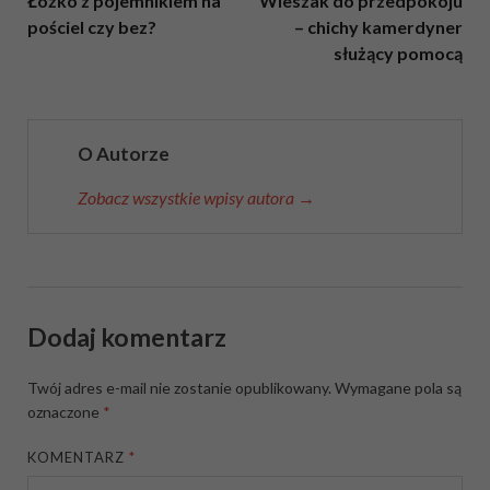
Łóżko z pojemnikiem na
Wieszak do przedpokoju
pościel czy bez?
– chichy kamerdyner
służący pomocą
O Autorze
Zobacz wszystkie wpisy autora →
Dodaj komentarz
Twój adres e-mail nie zostanie opublikowany.
Wymagane pola są
oznaczone
*
KOMENTARZ
*