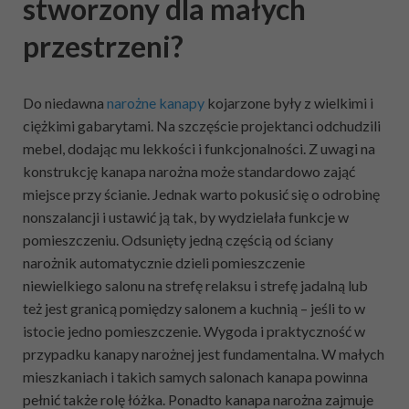
stworzony dla małych
przestrzeni?
Do niedawna
narożne kanapy
kojarzone były z wielkimi i
ciężkimi gabarytami. Na szczęście projektanci odchudzili
mebel, dodając mu lekkości i funkcjonalności. Z uwagi na
konstrukcję kanapa narożna może standardowo zająć
miejsce przy ścianie. Jednak warto pokusić się o odrobinę
nonszalancji i ustawić ją tak, by wydzielała funkcje w
pomieszczeniu. Odsunięty jedną częścią od ściany
narożnik automatycznie dzieli pomieszczenie
niewielkiego salonu na strefę relaksu i strefę jadalną lub
też jest granicą pomiędzy salonem a kuchnią – jeśli to w
istocie jedno pomieszczenie. Wygoda i praktyczność w
przypadku kanapy narożnej jest fundamentalna. W małych
mieszkaniach i takich samych salonach kanapa powinna
pełnić także rolę łóżka. Ponadto kanapa narożna zajmuje