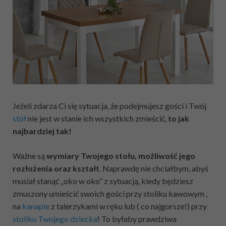
Jeżeli zdarza Ci się sytuacja, że podejmujesz gości i Twój
stół
nie jest w stanie ich wszystkich zmieścić,
to jak
najbardziej tak!
Ważne są
wymiary Twojego stołu, możliwość jego
rozłożenia oraz kształt
.
Naprawdę nie chciałbym, abyś
musiał stanąć „oko w oko” z sytuacją, kiedy będziesz
zmuszony umieścić swoich gości przy stoliku kawowym ,
na
kanapie
z talerzykami w ręku lub ( co najgorsze!) przy
stoliku Twojego dziecka
! To byłaby prawdziwa