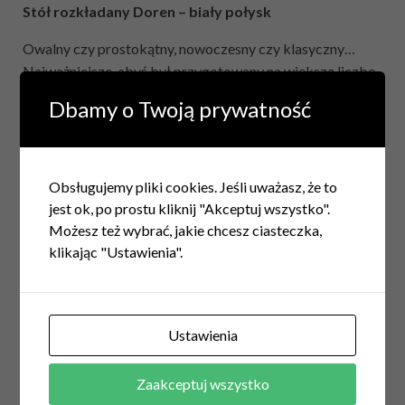
Stół rozkładany Doren – biały połysk
Owalny czy prostokątny, nowoczesny czy klasyczny…
Najważniejsze, abyś był przygotowany na większą liczbę
gości biesiadujących przy Twoim stole w czasie
Dbamy o Twoją prywatność
karnawału i nie tylko. Odpowiednio dobrany
rozkładany
stół dyskretnie zadba o komfort i bezpieczeństwo
dodając uroku i charakteru Twojemu wnętrzu
.
Obsługujemy pliki cookies. Jeśli uważasz, że to
Autor: #Beksa
jest ok, po prostu kliknij "Akceptuj wszystko".
Możesz też wybrać, jakie chcesz ciasteczka,
klikając "Ustawienia".
Ustawienia
Zaakceptuj wszystko