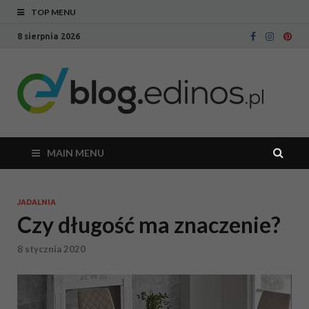
TOP MENU
8 sierpnia 2026
Bl
Blog
intern
Ed
sklepu
meblo
Edinos
MAIN MENU
JADALNIA
Czy długość ma znaczenie?
8 stycznia 2020