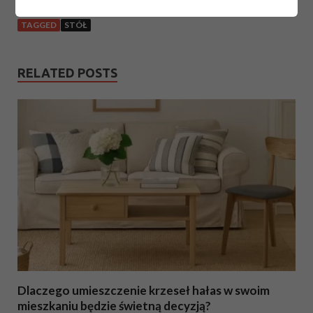
TAGGED
STÓŁ
RELATED POSTS
Dlaczego umieszczenie krzeseł hałas w swoim
mieszkaniu będzie świetną decyzją?