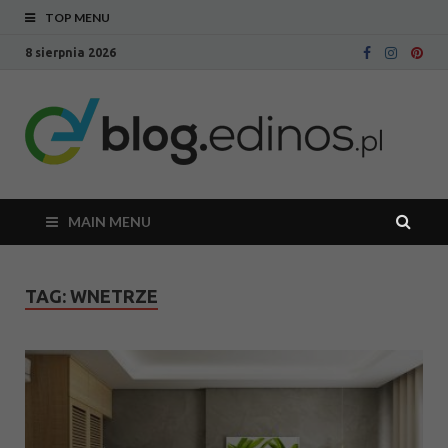
TOP MENU
8 sierpnia 2026
Bl
Blog
intern
Ed
sklepu
meblo
Edinos
MAIN MENU
TAG:
WNETRZE