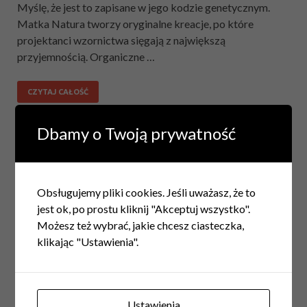
Myślę, że jest to zapisane w jego kodzie genetycznym.
Matka Natura tworzy oryginalne kreacje, po które
projektanci wzornictwa sięgają z największą
przyjemnością. Organiczne …
CZYTAJ CAŁOŚĆ
Dbamy o Twoją prywatność
SZUKAJ
Obsługujemy pliki cookies. Jeśli uważasz, że to
jest ok, po prostu kliknij "Akceptuj wszystko".
Możesz też wybrać, jakie chcesz ciasteczka,
O WITRYNIE
klikając "Ustawienia".
Praktyczne porady dotyczące branży wyposażenia
wnętrz, nowości produktowe i aktualne trendy świata
designu oraz dekoracji.
Zostań z nami i zacznij
Ustawienia