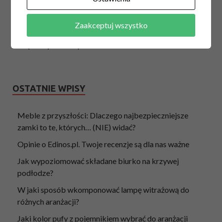
odkrywać inspirujące style oraz brandy
w świecie
aranżacji wnętrz! Zobacz także nasze produkty oraz
Zaakceptuj wszystko
opinie o edinos.pl
i zacznij zmieniać z nami Twoje wnętrze.
Gorąco zapraszamy!
OSTATNIE WPISY
Meble z przyszłości: Dlaczego najbezpieczniejsze
zamki to te, których… (NIE) widać?
Opinie o Edinos.pl. Twoje recenzje są dla nas ważne
Jak wypoziomować składane biurko na krzywej
podłodze?
W jaki sposób wkomponować lampę witrażową do
różnych aranżacji?
Jaki kolor pufy z pojemnikiem wybrać do aranżacji