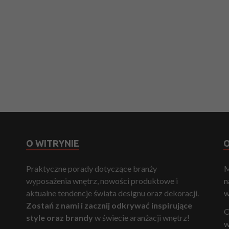
O WITRYNIE
O
Praktyczne porady dotyczące branży
M
wyposażenia wnętrz, nowości produktowe i
n
aktualne tendencje świata designu oraz dekoracji.
w
Zostań z nami i zacznij odkrywać inspirujące
O
style oraz brandy
w świecie aranżacji wnętrz!
w