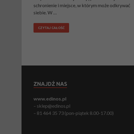
schronienie i miejsce, w którym może odkrywać
siebie. W …
CZYTAJ CAŁOŚĆ
ZNAJDŹ NAS
www.edinos.pl
– sklep@edinos.pl
– 81 464 35 73 (pon-piątek 8.00-17.00)