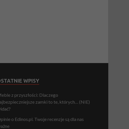
STATNIE WPISY
eble z przyszłości: Dlaczego
ajbezpieczniejsze zamki to te, których… (NIE)
idać?
pinie o Edinos.pl. Twoje recenzje są dla nas
ażne