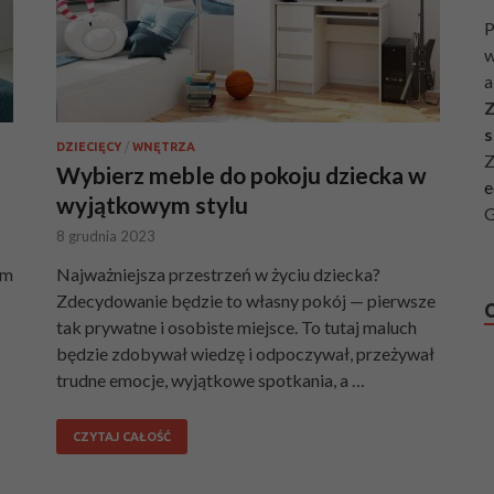
P
w
a
Z
s
DZIECIĘCY
/
WNĘTRZA
Z
Wybierz meble do pokoju dziecka w
e
wyjątkowym stylu
G
8 grudnia 2023
em
Najważniejsza przestrzeń w życiu dziecka?
Zdecydowanie będzie to własny pokój — pierwsze
tak prywatne i osobiste miejsce. To tutaj maluch
będzie zdobywał wiedzę i odpoczywał, przeżywał
trudne emocje, wyjątkowe spotkania, a …
CZYTAJ CAŁOŚĆ