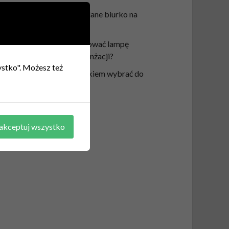
Jak wypoziomować składane biurko na
krzywej podłodze?
W jaki sposób wkomponować lampę
witrażową do różnych aranżacji?
zystko". Możesz też
Jaki kolor pufy z pojemnikiem wybrać do
aranżacji wnętrza?
akceptuj wszystko