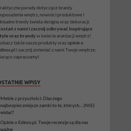
raktyczne porady dotyczące branży
yposażenia wnętrz, nowości produktowe i
ktualne trendy świata designu oraz dekoracji.
ostań z nami i zacznij odkrywać inspirujące
tyle oraz brandy
w świecie aranżacji wnętrz!
obacz także nasze produkty oraz
opinie o
dinos.pl
i zacznij zmieniać z nami Twoje wnętrze.
orąco zapraszamy!
OSTATNIE WPISY
Meble z przyszłości: Dlaczego
najbezpieczniejsze zamki to te, których… (NIE)
widać?
Opinie o Edinos.pl. Twoje recenzje są dla nas
ważne