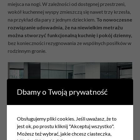
miejsca na nogi. W zależności od dostępnej przestrzeni,
wokół kuchennej wyspy zmieszczą się nawet trzy krzesła,
na przykład dla pary z jednym dzieckiem.
To nowoczesne
rozwiązanie udowadnia, że na niewielkim metrażu
można stworzyć funkcjonalną kuchnię i pokój dzienny,
bez konieczności rezygnowania ze wspólnych posiłków w
rodzinnym gronie.
Dbamy o Twoją prywatność
Obsługujemy pliki cookies. Jeśli uważasz, że to
jest ok, po prostu kliknij "Akceptuj wszystko".
Możesz też wybrać, jakie chcesz ciasteczka,