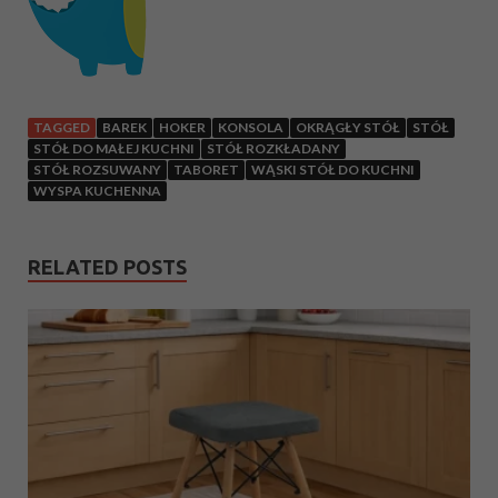
TAGGED
BAREK
HOKER
KONSOLA
OKRĄGŁY STÓŁ
STÓŁ
STÓŁ DO MAŁEJ KUCHNI
STÓŁ ROZKŁADANY
STÓŁ ROZSUWANY
TABORET
WĄSKI STÓŁ DO KUCHNI
WYSPA KUCHENNA
RELATED POSTS