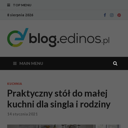
TOP MENU
8 sierpnia 2026
Bl
Blog
intern
Ed
sklepu
meblo
Edinos
MAIN MENU
KUCHNIA
Praktyczny stół do małej
kuchni dla singla i rodziny
14 stycznia 2021