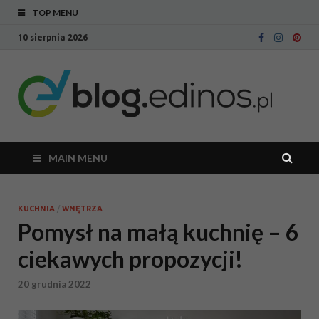
TOP MENU
10 sierpnia 2026
Bl
Blog
intern
Ed
sklepu
meblo
Edinos
MAIN MENU
KUCHNIA
/
WNĘTRZA
Pomysł na małą kuchnię – 6
ciekawych propozycji!
20 grudnia 2022