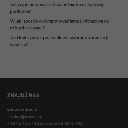
Jak wypoziomować składane biurko na krzywej
podłodze?
W jaki sposób wkomponować lampę witrażową do
różnych aranżacji?
Jaki kolor pufy z pojemnikiem wybrać do aranżacji
wnętrza?
ZNAJDŹ NAS
www.edinos.pl
– sklep@edinos.pl
– 81 464 35 73 (pon-piątek 8.00-17.00)