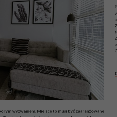
P
w
a
Z
s
Z
e
G
sporym wyzwaniem. Miejsce to musi być zaaranżowane