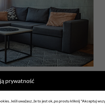
– jakie rozwiązania okażą
ją prywatność
kies. Jeśli uważasz, że to jest ok, po prostu kliknij "Akceptuj ws
ent aranżacji niewielkiego salonu. Jakie rozwiązania