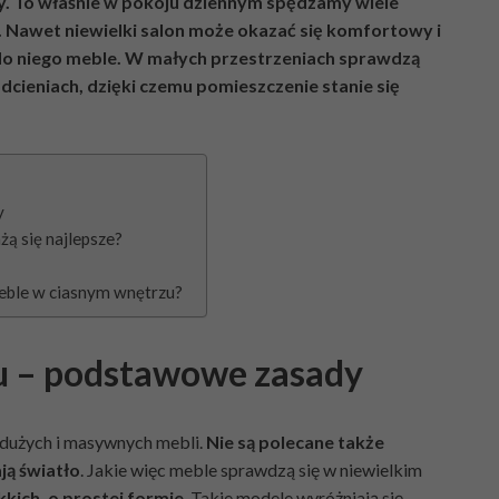
y. To właśnie w pokoju dziennym spędzamy wiele
i. Nawet niewielki salon może okazać się komfortowy i
 do niego meble. W małych przestrzeniach sprawdzą
odcieniach, dzięki czemu pomieszczenie stanie się
y
żą się najlepsze?
meble w ciasnym wnętrzu?
u – podstawowe zasady
dużych i masywnych mebli.
Nie są polecane także
ją światło
. Jakie więc meble sprawdzą się w niewielkim
kich, o prostej formie
. Takie modele wyróżniają się