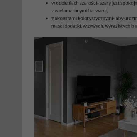
w odcieniach szarości- szary jest spok
z wieloma innymi barwami,
z akcentami kolorystycznymi- aby urozm
maści dodatki, w żywych, wyrazistych bar