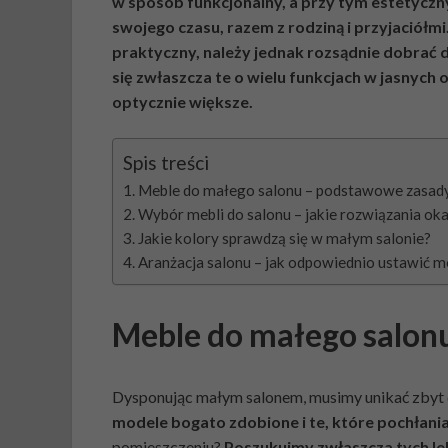
w sposób funkcjonalny, a przy tym estetyczn
swojego czasu, razem z rodziną i przyjaciółm
praktyczny, należy jednak rozsądnie dobrać
się zwłaszcza te o wielu funkcjach w jasnych 
optycznie większe.
Spis treści
Meble do małego salonu – podstawowe zasad
Wybór mebli do salonu – jakie rozwiązania oka
Jakie kolory sprawdzą się w małym salonie?
Aranżacja salonu – jak odpowiednio ustawić 
Meble do małego salon
Dysponując małym salonem, musimy unikać zbyt 
modele bogato zdobione i te, które pochłania
pomieszczeniu?
Poszukujmy zwłaszcza tych lek