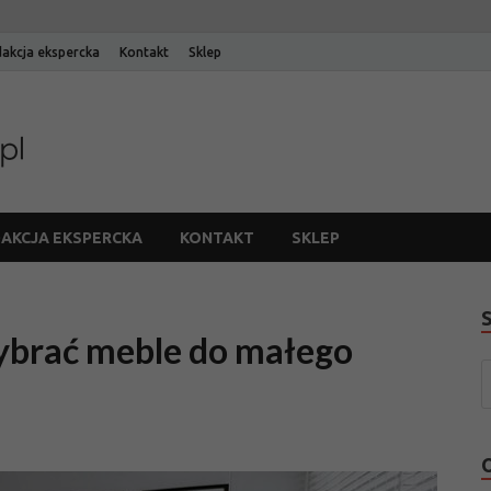
akcja ekspercka
Kontakt
Sklep
Blog Edinos
Blog internetowego sklepu meblowego Edinos
AKCJA EKSPERCKA
KONTAKT
SKLEP
wybrać meble do małego