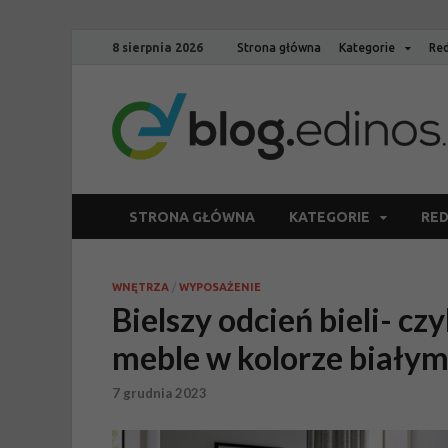
8 sierpnia 2026
Strona główna
Kategorie
Red
STRONA GŁÓWNA
KATEGORIE
RED
WNĘTRZA
/
WYPOSAŻENIE
Bielszy odcień bieli- cz
meble w kolorze biały
7 grudnia 2023