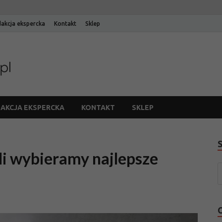
akcja ekspercka
Kontakt
Sklep
Blog Edinos
Blog internetowego sklepu meblowego Edinos
AKCJA EKSPERCKA
KONTAKT
SKLEP
yli wybieramy najlepsze
m