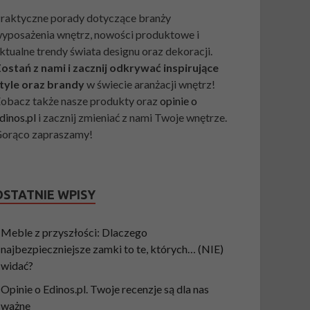
raktyczne porady dotyczące branży
yposażenia wnętrz, nowości produktowe i
ktualne trendy świata designu oraz dekoracji.
ostań z nami i zacznij odkrywać inspirujące
tyle oraz brandy
w świecie aranżacji wnętrz!
obacz także nasze produkty oraz
opinie o
dinos.pl
i zacznij zmieniać z nami Twoje wnętrze.
orąco zapraszamy!
OSTATNIE WPISY
Meble z przyszłości: Dlaczego
najbezpieczniejsze zamki to te, których… (NIE)
widać?
Opinie o Edinos.pl. Twoje recenzje są dla nas
ważne