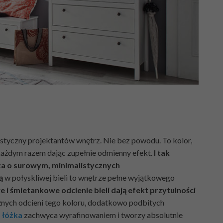
ystyczny projektantów wnętrz. Nie bez powodu. To kolor,
każdym razem dając zupełnie odmienny efekt.
I tak
za o surowym, minimalistycznych
ą
w połyskliwej bieli to wnętrze pełne wyjątkowego
 i śmietankowe odcienie bieli dają efekt przytulności
różnych odcieni tego koloru, dodatkowo podbitych
 łóżka
zachwyca wyrafinowaniem i tworzy absolutnie