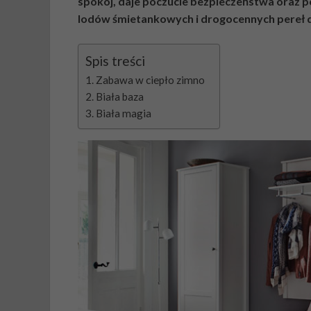
spokój, daje poczucie bezpieczeństwa oraz p
lodów śmietankowych i drogocennych pereł 
Spis treści
Zabawa w ciepło zimno
Biała baza
Biała magia