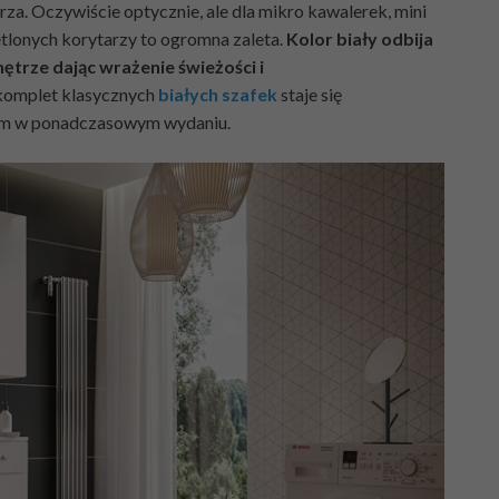
a. Oczywiście optycznie, ale dla mikro kawalerek, mini
etlonych korytarzy to ogromna zaleta.
Kolor biały odbija
nętrze dając wrażenie świeżości i
komplet klasycznych
białych szafek
staje się
ym w ponadczasowym wydaniu.