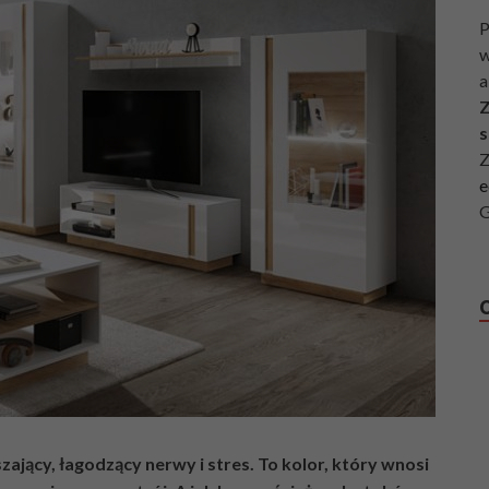
P
w
a
Z
s
Z
e
G
zający, łagodzący nerwy i stres. To kolor, który wnosi