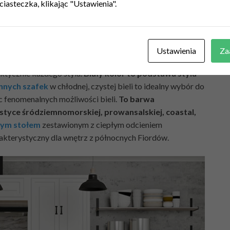
ciasteczka, klikając "Ustawienia".
Ustawienia
Za
ktycznie każdego stylu.
Biały kolor to podstawa stylu
nnych szafek
w chłodnej, czystej bieli to idealny wybór do
c fenomenalnych możliwości bieli.
To barwa
tyce śródziemnomorskiej, prowansalskiej, coastal,
łym stołem
zestawionym z ciepłym odcieniem
akterystyczny dla wnętrz z północnych Fiordów.