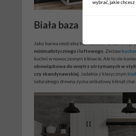
wybrać, jakie chcesz 
Biała baza
Jako barwa neutralna biel stanowi fundament pra
minimalistycznego i loftowego.
Zestaw
kuche
kuchni w nowoczesnym klimacie. Ale to nie konie
obowiązkowa do wnętrz utrzymanych w stylis
czy skandynawskiej.
Jadalnia z klasycznym
bia
naturalnego drewna zyska unikatowy klimat char