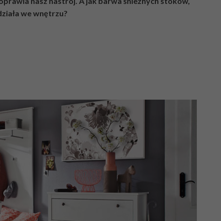
oprawia nasz nastrój. A jak barwa śnieżnych stoków,
działa we wnętrzu?