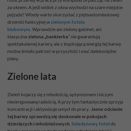
za oknem. A jeśli widok z okna wychodzi na szare miejskie
pejzaże? Wtedy warto skorzystać z piętnastominutowej
drzemki funkcyjnej w
zielonym fotelu
klubowym.
Wprawdzie ani zielony gabinet, ani
klasyczna
zielona „bankierka
” nie gwarantują
spektakularnej kariery, ale z inspirującą energią tej barwy
można śmiało patrzeć w przyszłość i snuć dalekosiężne
plany.
Zielone lata
Zieleń kojarzy się z młodością, optymizmem i niczym
nieskrępowaną radością. A przy tym fantastycznie sprzyja
koncentracji i aktywizuje umysł do pracy.
Jasne odcienie
tej barwy sprawdzą się doskonale w pokojach
dziecięcych i młodzieżowych
.
Seledynowy fotel
do
biurka zapewnia wygodę podczas odrabiania lekcji i