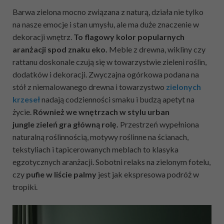
Barwa zielona mocno związana z naturą, działa nie tylko
na nasze emocje i stan umysłu, ale ma duże znaczenie w
dekoracji wnętrz.
To flagowy kolor popularnych
aranżacji spod znaku eko.
Meble z drewna, wikliny czy
rattanu doskonale czują się w towarzystwie zieleni roślin,
dodatków i dekoracji. Zwyczajna ogórkowa podana na
stół z niemalowanego drewna i towarzystwo
zielonych
krzeseł
nadają codzienności smaku i budzą apetyt na
życie.
Również we wnętrzach w stylu urban
jungle zieleń gra główną rolę.
Przestrzeń wypełniona
naturalną roślinnością, motywy roślinne na ścianach,
tekstyliach i tapicerowanych meblach to klasyka
egzotycznych aranżacji. Sobotni relaks na zielonym fotelu,
czy
pufie w liście palmy
jest jak ekspresowa podróż w
tropiki.