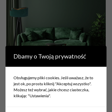
Dbamy o Twoją prywatność
Zielony to kolor natury, pozytywnej energii i relaksu.
Obsługujemy pliki cookies. Jeśli uważasz, że to
Każdy jego odcień sprawia, że wnętrze wydaje się świeże,
jest ok, po prostu kliknij "Akceptuj wszystko".
zadbane, ciekawe.
Wykorzystaj nasze pomysły na
Możesz też wybrać, jakie chcesz ciasteczka,
zielone wnętrze, sprawdź meble i dodatki ze
klikając "Ustawienia".
sklepu Edinos.pl i graj w zielone!