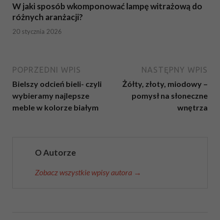
W jaki sposób wkomponować lampę witrażową do
różnych aranżacji?
20 stycznia 2026
POPRZEDNI WPIS
NASTĘPNY WPIS
Bielszy odcień bieli- czyli
Żółty, złoty, miodowy –
wybieramy najlepsze
pomysł na słoneczne
meble w kolorze białym
wnętrza
O Autorze
Zobacz wszystkie wpisy autora →