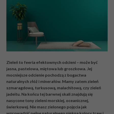
Zieleń to feeria efektownych odcieni – może być
jasna, pastelowa, miętowa lub groszkowa. Jej
mocniejsze odcienie pochodzą z bogactwa
naturalnych złóż i minerałów. Mamy zatem zieleń
szmaragdową, turkusową, malachitową, czy zieleń
jadeitu. Na końcu tej barwnej skali znajdują się
nasycone tony zieleni morskiej, oceanicznej,
świerkowej. Nie masz zielonego pojęcia jak
wprowadzić pełne naturalnego piękna kolory traw i