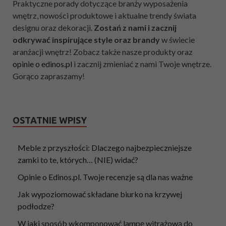
Praktyczne porady dotyczące branży wyposażenia
wnętrz, nowości produktowe i aktualne trendy świata
designu oraz dekoracji.
Zostań z nami i zacznij
odkrywać inspirujące style oraz brandy
w świecie
aranżacji wnętrz! Zobacz także nasze produkty oraz
opinie o edinos.pl
i zacznij zmieniać z nami Twoje wnętrze.
Gorąco zapraszamy!
OSTATNIE WPISY
Meble z przyszłości: Dlaczego najbezpieczniejsze
zamki to te, których… (NIE) widać?
Opinie o Edinos.pl. Twoje recenzje są dla nas ważne
Jak wypoziomować składane biurko na krzywej
podłodze?
W jaki sposób wkomponować lampę witrażową do