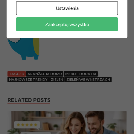
Autor:#Smok Cięty
Ustawienia
Zaakceptuj wszystko
TAGGED
ARANŻACJA DOMU
MEBLE I DODATKI
NAJNOWSZE TRENDY
ZIELEŃ
ZIELEŃ WE WNETRZACH
RELATED POSTS