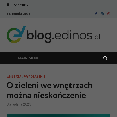
TOP MENU
6 sierpnia 2026
Bl
Blog
intern
Ed
sklepu
meblo
Edinos
MAIN MENU
WNĘTRZA
/
WYPOSAŻENIE
O zieleni we wnętrzach
można nieskończenie
8 grudnia 2023