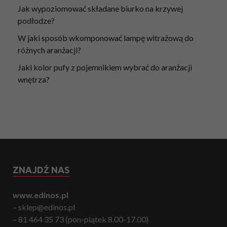
Jak wypoziomować składane biurko na krzywej
podłodze?
W jaki sposób wkomponować lampę witrażową do
różnych aranżacji?
Jaki kolor pufy z pojemnikiem wybrać do aranżacji
wnętrza?
ZNAJDŹ NAS
www.edinos.pl
– sklep@edinos.pl
– 81 464 35 73 (pon-piątek 8.00-17.00)