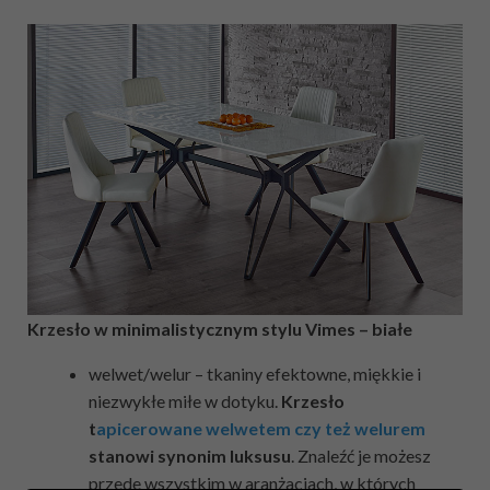
Krzesło w minimalistycznym stylu Vimes – białe
welwet/welur – tkaniny efektowne, miękkie i
niezwykłe miłe w dotyku.
Krzesło
t
apicerowane welwetem czy też welurem
stanowi synonim luksusu
. Znaleźć je możesz
przede wszystkim w aranżacjach, w których