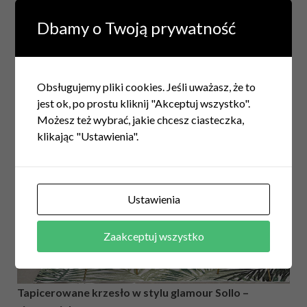
dominuje styl glamour.
Welwet i welur oferują
Dbamy o Twoją prywatność
przebogatą paletę kolorystyczną
i w związku z
tym krzesła z siedziskami wykonanymi z tychże
tkanin mają wiele do zaoferowania wnętrzom w
klimacie skandynawskim, a nawet art deco.
Obsługujemy pliki cookies. Jeśli uważasz, że to
jest ok, po prostu kliknij "Akceptuj wszystko".
Możesz też wybrać, jakie chcesz ciasteczka,
klikając "Ustawienia".
Ustawienia
Zaakceptuj wszystko
Tapicerowane krzesło w stylu glamour Sollo –