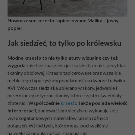
Nowoczesne krzesło tapicerowane Malika – jasny
popiel
Jak siedzieć, to tylko po królewsku
Modne krzesło to nie tylko atuty wizualne czy też
wygoda
i nie bez znaczenia jest także dla mnie specyfika
tkaniny obiciowej. Krzesło tapicerowane oraz wszelkie
meble tego typu zyskały popularność na dworze Ludwika
XVI. Wówczas siedziska ubierano w skóry, jedwabie i
przeróżne egzotyczne tkaniny, które często uświetniały
złote nici.
Współcześnie
krzesło
także posiada wielość
interpretacji
, ponieważ jego siedzisko wykonuje się z
wysokogatunkowych materiałów lub ich różnych
połączeń. Wśród tych, które mogą pochwalić się
największą popularnością, znajdują się: