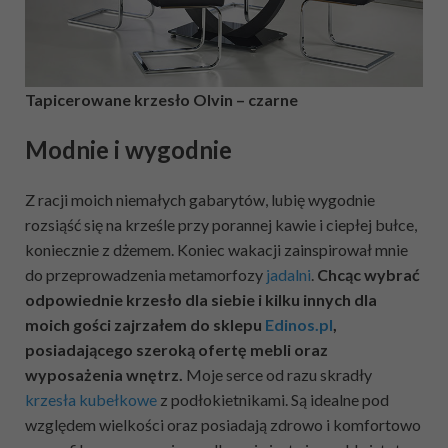
Tapicerowane krzesło Olvin – czarne
Modnie i wygodnie
Z racji moich niemałych gabarytów, lubię wygodnie
rozsiąść się na krześle przy porannej kawie i ciepłej bułce,
koniecznie z dżemem. Koniec wakacji zainspirował mnie
do przeprowadzenia metamorfozy
jadalni
.
Chcąc wybrać
odpowiednie krzesło dla siebie i kilku innych dla
moich gości zajrzałem do sklepu
Edinos.pl
,
posiadającego szeroką ofertę mebli oraz
wyposażenia wnętrz.
Moje serce od razu skradły
krzesła kubełkowe
z podłokietnikami. Są idealne pod
względem wielkości oraz posiadają zdrowo i komfortowo