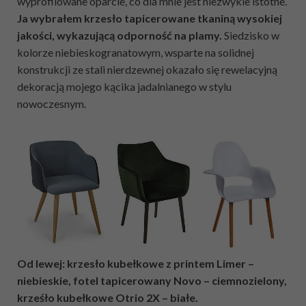
wyprofilowane oparcie, co dla mnie jest niezwykle istotne.
Ja wybrałem krzesło tapicerowane tkaniną wysokiej
jakości, wykazującą odporność na plamy.
Siedzisko w
kolorze niebieskogranatowym, wsparte na solidnej
konstrukcji ze stali nierdzewnej okazało się rewelacyjną
dekoracją mojego kącika jadalnianego w stylu
nowoczesnym.
Od lewej: krzesło kubełkowe z printem Limer –
niebieskie, fotel tapicerowany Novo – ciemnozielony,
krześło kubełkowe Otrio 2X – białe.