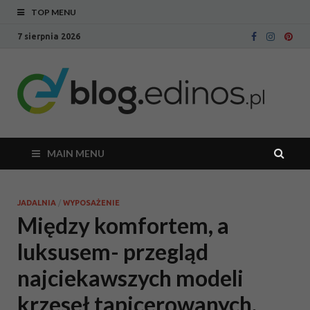
TOP MENU
7 sierpnia 2026
Bl
Blog
intern
Ed
sklepu
meblo
Edinos
MAIN MENU
JADALNIA
/
WYPOSAŻENIE
Między komfortem, a
luksusem- przegląd
najciekawszych modeli
krzeseł tapicerowanych.