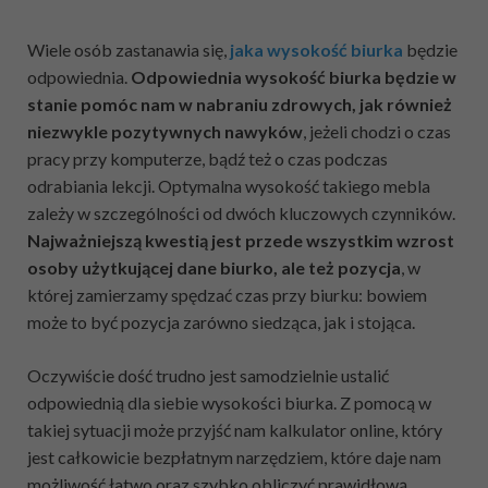
Wiele osób zastanawia się,
jaka wysokość biurka
będzie
odpowiednia.
Odpowiednia wysokość biurka będzie w
stanie pomóc nam w nabraniu zdrowych, jak również
niezwykle pozytywnych nawyków
, jeżeli chodzi o czas
pracy przy komputerze, bądź też o czas podczas
odrabiania lekcji. Optymalna wysokość takiego mebla
zależy w szczególności od dwóch kluczowych czynników.
Najważniejszą kwestią jest przede wszystkim wzrost
osoby użytkującej dane biurko, ale też pozycja
, w
której zamierzamy spędzać czas przy biurku: bowiem
może to być pozycja zarówno siedząca, jak i stojąca.
Oczywiście dość trudno jest samodzielnie ustalić
odpowiednią dla siebie wysokości biurka. Z pomocą w
takiej sytuacji może przyjść nam kalkulator online, który
jest całkowicie bezpłatnym narzędziem, które daje nam
możliwość łatwo oraz szybko obliczyć prawidłową