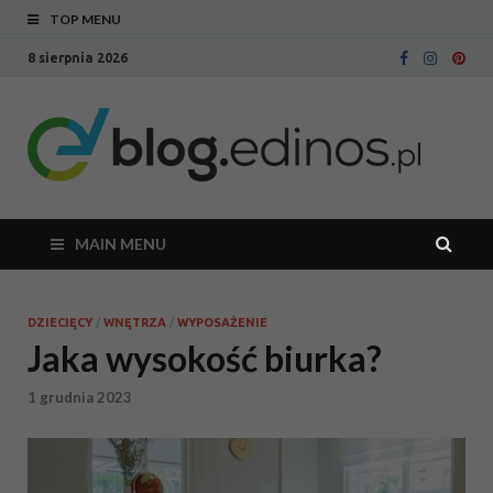
TOP MENU
8 sierpnia 2026
Bl
Blog
intern
Ed
sklepu
meblo
Edinos
MAIN MENU
DZIECIĘCY
/
WNĘTRZA
/
WYPOSAŻENIE
Jaka wysokość biurka?
1 grudnia 2023