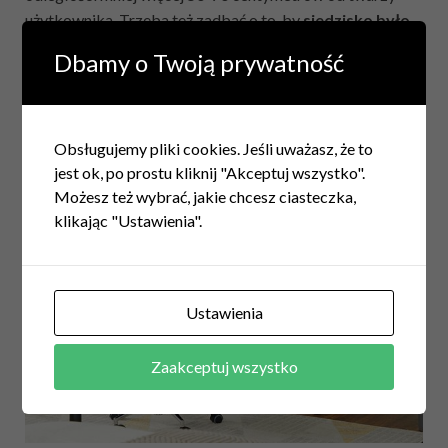
użytkownika. Trzeba też zadbać o to, by
siedzisko było
w pełni ergonomiczne, a także posiadało regulowaną
Dbamy o Twoją prywatność
wysokość i wygodne oparcie
. Dzięki temu będziemy w
stanie uniknąć bólu pleców oraz ramion, jak również
będziemy mieli możliwość poprawienia postawy naszego
ciała podczas codziennej pracy.
Obsługujemy pliki cookies. Jeśli uważasz, że to
jest ok, po prostu kliknij "Akceptuj wszystko".
Możesz też wybrać, jakie chcesz ciasteczka,
klikając "Ustawienia".
Ustawienia
Zaakceptuj wszystko