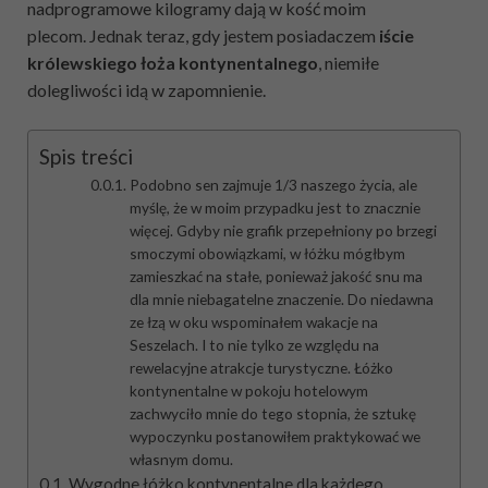
nadprogramowe kilogramy dają w kość moim
plecom. Jednak teraz, gdy jestem posiadaczem
iście
królewskiego łoża kontynentalnego
, niemiłe
dolegliwości idą w zapomnienie.
Spis treści
Podobno sen zajmuje 1/3 naszego życia, ale
myślę, że w moim przypadku jest to znacznie
więcej. Gdyby nie grafik przepełniony po brzegi
smoczymi obowiązkami, w łóżku mógłbym
zamieszkać na stałe, ponieważ jakość snu ma
dla mnie niebagatelne znaczenie. Do niedawna
ze łzą w oku wspominałem wakacje na
Seszelach. I to nie tylko ze względu na
rewelacyjne atrakcje turystyczne. Łóżko
kontynentalne w pokoju hotelowym
zachwyciło mnie do tego stopnia, że sztukę
wypoczynku postanowiłem praktykować we
własnym domu.
Wygodne łóżko kontynentalne dla każdego