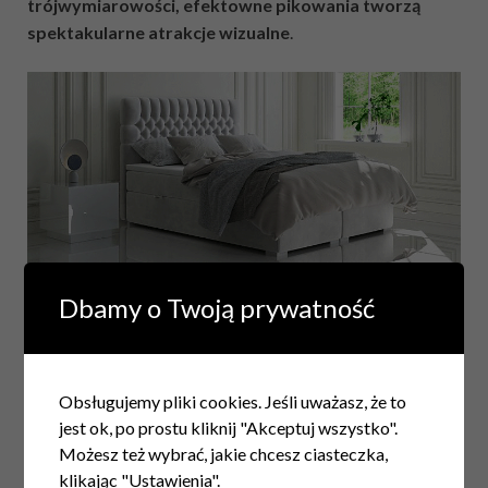
trójwymiarowości, efektowne pikowania tworzą
spektakularne atrakcje wizualne
.
Kontynentalne łóżko Stilla
Dbamy o Twoją prywatność
Pokrycie wygodnego łóżka kontynentalnego także ma
wiele do zaproponowania dla Ciebie.
Elegancka skóra
Obsługujemy pliki cookies. Jeśli uważasz, że to
ekologiczna, delikatny w dotyku welur, innowacyjne
jest ok, po prostu kliknij "Akceptuj wszystko".
tkaniny we wszystkich kolorach tęczy posiadają
Możesz też wybrać, jakie chcesz ciasteczka,
nieskończony potencjał aranżacyjny.
Dzięki takiej
klikając "Ustawienia".
r
óżnorodności modeli łóżek kontynentalnych
możesz