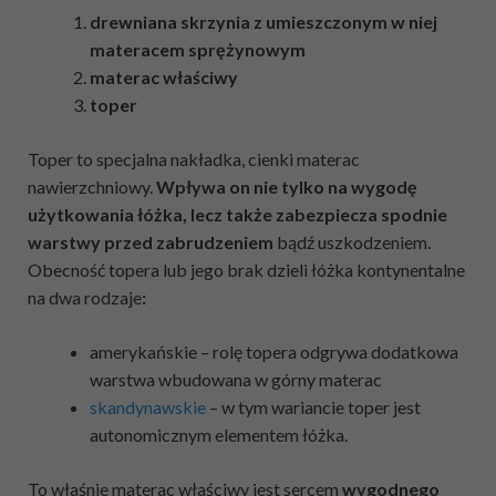
drewniana skrzynia z umieszczonym w niej
materacem sprężynowym
materac właściwy
toper
Toper to specjalna nakładka, cienki materac
nawierzchniowy.
Wpływa on nie tylko na wygodę
użytkowania łóżka, lecz także zabezpiecza spodnie
warstwy przed zabrudzeniem
bądź uszkodzeniem.
Obecność topera lub jego brak dzieli łóżka kontynentalne
na dwa rodzaje
:
amerykańskie – rolę topera odgrywa dodatkowa
warstwa wbudowana w górny materac
skandynawskie
– w tym wariancie toper jest
autonomicznym elementem łóżka.
To właśnie materac właściwy jest sercem
wygodnego