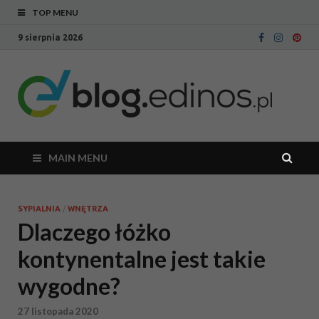
TOP MENU
9 sierpnia 2026
Bl
Blog
intern
Ed
sklepu
meblo
Edinos
MAIN MENU
SYPIALNIA
/
WNĘTRZA
Dlaczego łóżko
kontynentalne jest takie
wygodne?
27 listopada 2020