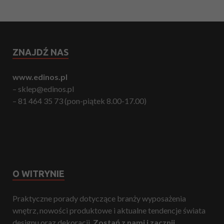
ZNAJDŹ NAS
www.edinos.pl
– sklep@edinos.pl
– 81 464 35 73 (pon-piątek 8.00-17.00)
O WITRYNIE
Praktyczne porady dotyczące branży wyposażenia
wnętrz, nowości produktowe i aktualne tendencje świata
designu oraz dekoracji.
Zostań z nami i zacznij