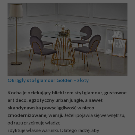
Okrągły stół glamour Golden – złoty
Kocha je ociekający blichtrem styl glamour, gustowne
art deco, egzotyczny urban jungle, a nawet
skandynawska powściągliwość w nieco
zmodernizowanej wersji.
Jeżeli pojawia się we wnętrzu,
od razu przejmuje władzę
i dyktuje własne warunki. Dlatego radzę, aby