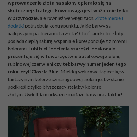
wprowadzenie złota na salony opierało się na
skutecznej strategii. Równowaga jest ważna nie tylko
w przyrodzie,
ale również we wnętrzach.
Złote meble i
dodatki
potrzebują kontrapunktu. Jakie barwy są
najlepszymi partnerami dla złota? Choć sam kolor złoty
posiada ciepłą naturę, wspaniale koresponduje z zimnymi
kolorami.
Lubi biel i odcienie szarości, doskonale
prezentuje się w towarzystwie butelkowej zieleni,
rubinowej czerwieni czy też barwy numer jeden tego
roku, czyli Classic Blue.
Miękką welurową tapicerkę w
fantazyjnym kolorze szmaragdowej zieleni jest w stanie
podkreślić tylko błyszczący stelaż w kolorze
złotym. Uwielbiam odważne mariaże barw oraz faktur!