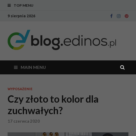
TOP MENU
9 sierpnia 2026
Bl
Blog
intern
Ed
sklepu
meblo
Edinos
MAIN MENU
WYPOSAŻENIE
Czy złoto to kolor dla
zuchwałych?
17 czerwca 2020