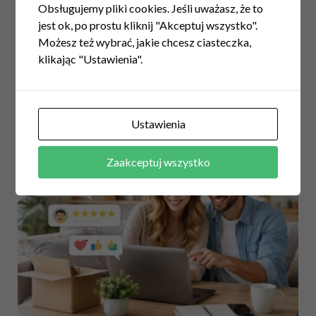
Obsługujemy pliki cookies. Jeśli uważasz, że to
jest ok, po prostu kliknij "Akceptuj wszystko".
Możesz też wybrać, jakie chcesz ciasteczka,
TAGGED
LUSTRO ZŁOTE
STOLIK KAWOWY
WNĘTRZA
klikając "Ustawienia".
ZŁOTE DODATKI
ZŁOTE MEBLE
ZŁOTO
ZŁOTO WE WNĘTRZU
Ustawienia
RELATED POSTS
Zaakceptuj wszystko