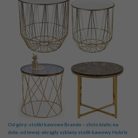
Od góry: stoliki kawowe Brande – złoto białe; na
dole, od lewej: okrągły szklany stolik kawowy Hybris