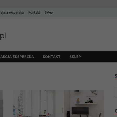
akcja ekspercka
Kontakt
Sklep
Blog Edinos
Blog internetowego sklepu meblowego Edinos
AKCJA EKSPERCKA
KONTAKT
SKLEP