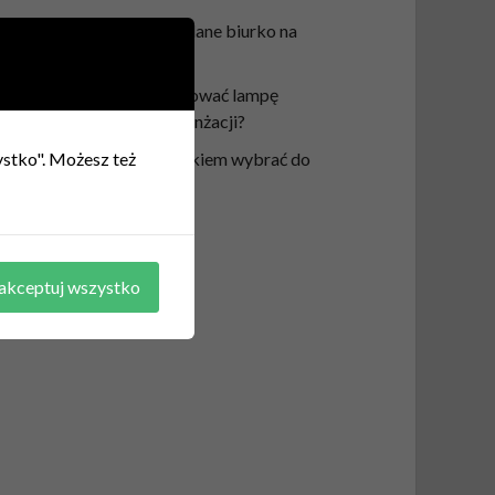
Jak wypoziomować składane biurko na
krzywej podłodze?
W jaki sposób wkomponować lampę
witrażową do różnych aranżacji?
zystko". Możesz też
Jaki kolor pufy z pojemnikiem wybrać do
aranżacji wnętrza?
akceptuj wszystko