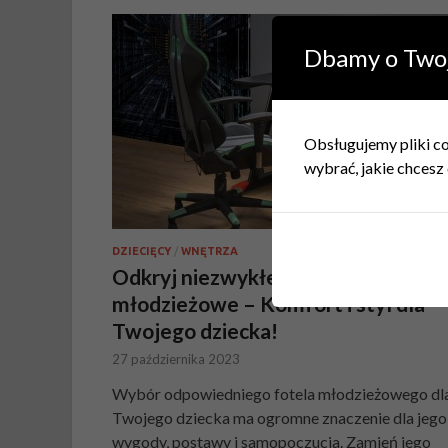
Dbamy o Two
Obsługujemy pliki coo
wybrać, jakie chcesz 
DZIECIĘCY
/
WNĘTRZA
Odkryj niezwykłe fotele
młodzieżowe – Komfort i styl dla
Twojego dziecka!
27 października 2023
Wybór odpowiedniego fotela młodzieżowego dl
Twojego dziecka ma ogromne znaczenie dla jego
wygody, postawy i samopoczucia. Zamień jego