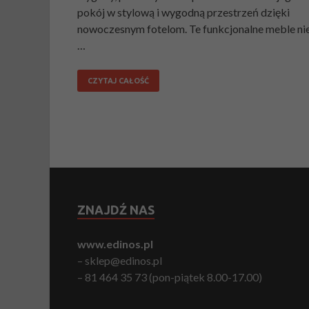
pokój w stylową i wygodną przestrzeń dzięki
nowoczesnym fotelom. Te funkcjonalne meble ni
…
CZYTAJ CAŁOŚĆ
ZNAJDŹ NAS
www.edinos.pl
– sklep@edinos.pl
– 81 464 35 73 (pon-piątek 8.00-17.00)