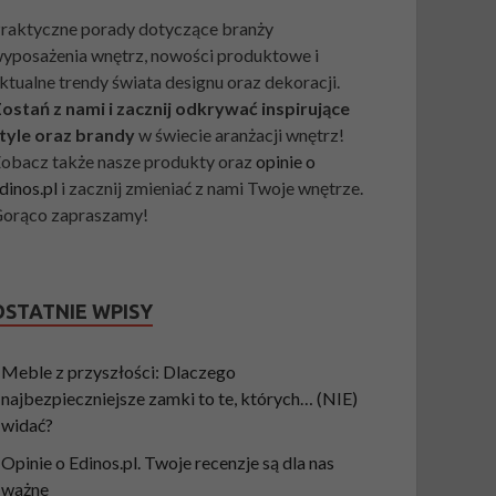
raktyczne porady dotyczące branży
yposażenia wnętrz, nowości produktowe i
ktualne trendy świata designu oraz dekoracji.
ostań z nami i zacznij odkrywać inspirujące
tyle oraz brandy
w świecie aranżacji wnętrz!
obacz także nasze produkty oraz
opinie o
dinos.pl
i zacznij zmieniać z nami Twoje wnętrze.
orąco zapraszamy!
OSTATNIE WPISY
Meble z przyszłości: Dlaczego
najbezpieczniejsze zamki to te, których… (NIE)
widać?
Opinie o Edinos.pl. Twoje recenzje są dla nas
ważne