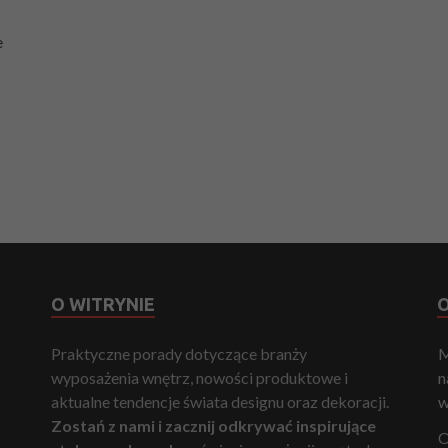
e
O WITRYNIE
O
Praktyczne porady dotyczące branży
M
wyposażenia wnętrz, nowości produktowe i
n
aktualne tendencje świata designu oraz dekoracji.
w
Zostań z nami i zacznij odkrywać inspirujące
O