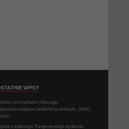
STATNIE WPISY
eble z przyszłości: Dlaczego
ajbezpieczniejsze zamki to te, których… (NIE)
idać?
pinie o Edinos.pl. Twoje recenzje są dla nas