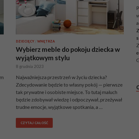
P
w
a
Z
s
DZIECIĘCY
/
WNĘTRZA
Z
Wybierz meble do pokoju dziecka w
e
wyjątkowym stylu
G
8 grudnia 2023
em
Najważniejsza przestrzeń w życiu dziecka?
Zdecydowanie będzie to własny pokój — pierwsze
tak prywatne i osobiste miejsce. To tutaj maluch
będzie zdobywał wiedzę i odpoczywał, przeżywał
trudne emocje, wyjątkowe spotkania, a …
CZYTAJ CAŁOŚĆ