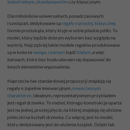
industrialnym
,
skandynawskim
czy klasycznym.
Dla miłośników uniwersalnych, ponadczasowych
rozwiązań, dedykowane są
regały o prostej, klasycznej
formie prostokąta, który kryje w sobie płaskie półki. To
model, który będzie dobrym wyborem bez względu na
wystrój. Najczęściej takie modele regałów produkowane
są w kolorze
wenge
,
czarnym
bądź
białym
, a więc
barwach, które bez trudu uda nam się dopasować do
innych elementów wyposażenia.
Naprzeciw tak standardowej propozycji znajdują się
regały o zupełnie innowacyjnym,
nowoczesnym
charakterze
. Idealnym, reprezentatywnym przykładem
jest regał drzewko. To mebel, którego konstrukcja oparta
jest na jednej, prostej płycie, na której znajdują się ułożone
półeczki na kształt drzewka. Co więcej, jest to model,
który dedykowany jest do ułożenia książek. Dzięki tak