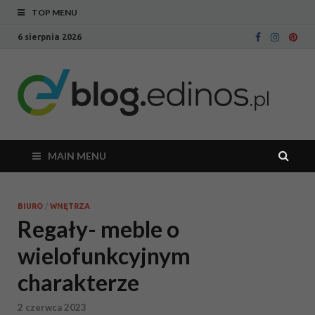
TOP MENU
6 sierpnia 2026
Bl
Blog
intern
Ed
sklepu
meblo
Edinos
MAIN MENU
BIURO
/
WNĘTRZA
Regały- meble o
wielofunkcyjnym
charakterze
2 czerwca 2023