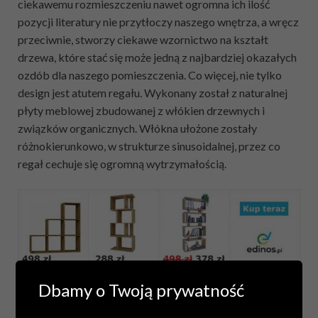
ciekawemu rozmieszczeniu nawet ogromna ich ilość
pozycji literatury nie przytłoczy naszego wnętrza, a wręcz
przeciwnie, stworzy ciekawe wzornictwo na kształt
drzewa, które stać się może jedną z najbardziej okazałych
ozdób dla naszego pomieszczenia. Co więcej, nie tylko
design jest atutem regału. Wykonany został z naturalnej
płyty meblowej zbudowanej z włókien drzewnych i
związków organicznych. Włókna ułożone zostały
różnokierunkowo, w strukturze sinusoidalnej, przez co
regał cechuje się ogromną wytrzymałością.
Pomimo tego, że regał zazwyczaj kojarzy nam się przede
Dbamy o Twoją prywatność
wszystkim jako mebel stojący o proste konstrukcji, do