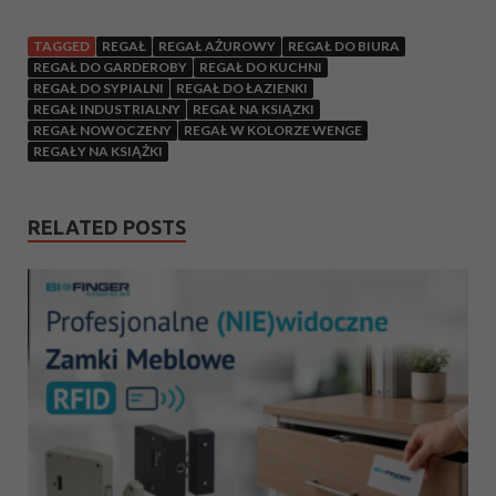
TAGGED
REGAŁ
REGAŁ AŻUROWY
REGAŁ DO BIURA
REGAŁ DO GARDEROBY
REGAŁ DO KUCHNI
REGAŁ DO SYPIALNI
REGAŁ DO ŁAZIENKI
REGAŁ INDUSTRIALNY
REGAŁ NA KSIĄZKI
REGAŁ NOWOCZENY
REGAŁ W KOLORZE WENGE
REGAŁY NA KSIĄŻKI
RELATED POSTS