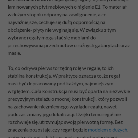
laminowanych płyt meblowych o higienie E1. To materiał
w dużym stopniu odporny na zawilgocenie, a co
najważniejsze, cechuje się dużą odpornością na
obciążenie- płyty nie wyginają się. W związku z tym
wybrane regały mogą stać się meblami do
przechowywania przedmiotów o różnych gabarytach oraz
masie.
To, co odrywa pierwszorzędną rolę w regale, to ich
stabilna konstrukcja. W praktyce oznacza to, że regał
musi być dopracowany pod każdym, najmniejszym
względem. Cała konstrukcja musi być oparta na niezwykle
precyzyjnym stelażu o mocnej konstrukcji, który pozwoli
na zachowanie niezmiennego wyglądu regału, nawet
podczas zmiany jego lokalizacji. Dzięki temu regał nie
rozchwieje się, utrzymując swoją pierwotną formę. Bez
znaczenia pozostaje, czy regał będzie
modelem o dużych
,
małych gabarytach, klasycznej czy niestandardowej,