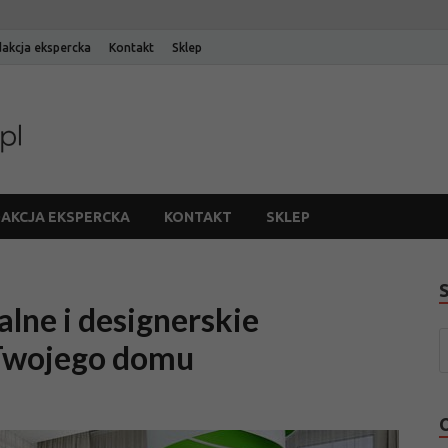
akcja ekspercka
Kontakt
Sklep
Blog Edinos
Blog internetowego sklepu meblowego Edinos
AKCJA EKSPERCKA
KONTAKT
SKLEP
alne i designerskie
 Twojego domu