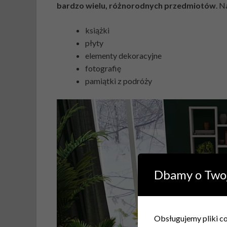
bardzo wielu, różnorodnych przedmiotów
. 
książki
płyty
elementy dekoracyjne
fotografię
pamiątki z podróży
Dbamy o Two
Obsługujemy pliki coo