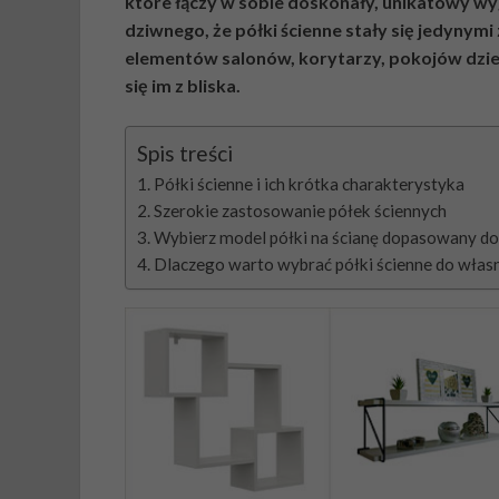
które łączy w sobie doskonały, unikatowy wyg
dziwnego, że półki ścienne stały się jedynym
elementów salonów, korytarzy, pokojów dzien
się im z bliska.
Spis treści
Półki ścienne i ich krótka charakterystyka
Szerokie zastosowanie półek ściennych
Wybierz model półki na ścianę dopasowany do
Dlaczego warto wybrać półki ścienne do własn