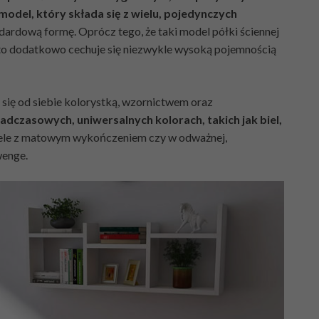
del, który składa się z wielu, pojedynczych
ndardową formę. Oprócz tego, że taki model półki ściennej
 to dodatkowo cechuje się niezwykle wysoką pojemnością
ą się od siebie kolorystką, wzornictwem oraz
czasowych, uniwersalnych kolorach, takich jak biel,
dele z matowym wykończeniem czy w odważnej,
wenge.