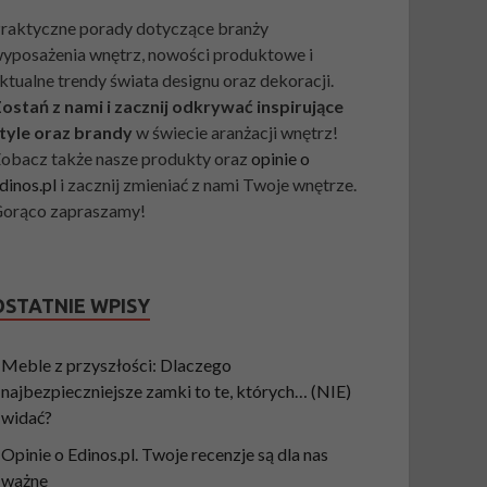
raktyczne porady dotyczące branży
yposażenia wnętrz, nowości produktowe i
ktualne trendy świata designu oraz dekoracji.
ostań z nami i zacznij odkrywać inspirujące
tyle oraz brandy
w świecie aranżacji wnętrz!
obacz także nasze produkty oraz
opinie o
dinos.pl
i zacznij zmieniać z nami Twoje wnętrze.
orąco zapraszamy!
OSTATNIE WPISY
Meble z przyszłości: Dlaczego
najbezpieczniejsze zamki to te, których… (NIE)
widać?
Opinie o Edinos.pl. Twoje recenzje są dla nas
ważne