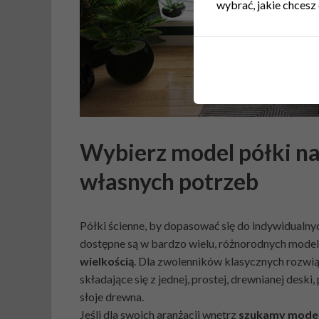
wybrać, jakie chcesz 
Wybierz model półki n
własnych potrzeb
Półki ścienne, by dopasować się do indywidualny
dostępne są w bardzo wielu, różnorodnych mode
wielkością
. Dla zwolenników klasycznych rozwi
składające się z jednej, prostej, drewnianej deski
słoje drewna.
Jeśli dla swoich aranżacji wnętrz
szukamy modeli