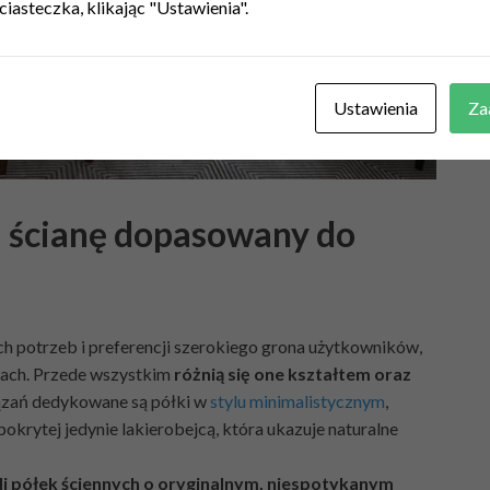
ciasteczka, klikając "Ustawienia".
Ustawienia
Za
a ścianę dopasowany do
ch potrzeb i preferencji szerokiego grona użytkowników,
lach. Przede wszystkim
różnią się one kształtem oraz
ązań dedykowane są półki w
stylu minimalistycznym
,
, pokrytej jedynie lakierobejcą, która ukazuje naturalne
 półek ściennych o oryginalnym, niespotykanym