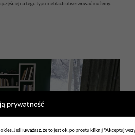
Najczęściej na tego typu meblach obserwować możemy:
ją prywatność
kies. Jeśli uważasz, że to jest ok, po prostu kliknij "Akceptuj ws