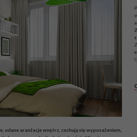
P
w
a
Z
s
Z
e
G
we, udane aranżacje wnętrz, cechują się wyposażeniem,