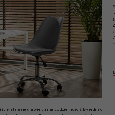
P
w
a
Z
s
Z
e
G
ciej staje się dla wielu z nas codziennością. By jednak