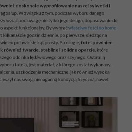
ównież doskonałe wyprofilowanie naszej sylwetki i
 kręgosłup. W związku z tym, podczas wyboru danego
ży wziąć pod uwagę nie tylko jego design, dopasowanie do
go aspekt funkcjonalny. By wybrać
właściwy fotel do home
 kilkanaście godzin dziennie, po pierwsze, siedząc na
inien pojawić się kąt prosty. Po drugie,
fotel powinien
k również twarde, stabilne i solidne oparcie
, które
szego odcinka lędźwiowego oraz szyjnego. Ostatnią
boru fotela, jest materiał, z którego został wykonany.
ałcenia, uszkodzenia mechaniczne, jak również wysoką
cieszył nas swoją nienaganną kondycją fizyczną, nawet