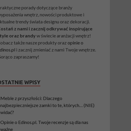
raktyczne porady dotyczące branży
yposażenia wnętrz, nowości produktowe i
ktualne trendy świata designu oraz dekoracji.
ostań z nami i zacznij odkrywać inspirujące
tyle oraz brandy
w świecie aranżacji wnętrz!
obacz także nasze produkty oraz
opinie o
dinos.pl
i zacznij zmieniać z nami Twoje wnętrze.
orąco zapraszamy!
OSTATNIE WPISY
Meble z przyszłości: Dlaczego
najbezpieczniejsze zamki to te, których… (NIE)
widać?
Opinie o Edinos.pl. Twoje recenzje są dla nas
ważne