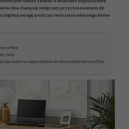
 koniecznie należy zadbać o właściwe wyposażenie
ieniu oka staną się miejscem przystosowanym do
 szczególną uwagę podczas tworzenia własnego home
me office
wę ciała
podczas wyboru wyposażenia do stworzenia home office