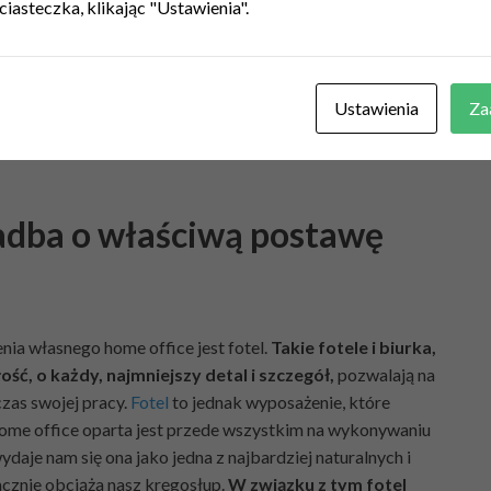
tarczy sam laptop i ewentualnie skoroszyt do
ciasteczka, klikając "Ustawienia".
nak home office to przestrzeń do pracy, która polega np.
 mierzyć się z ogromną ilością wielu, różnorodnych
pod ręką. W związku z tym do takich prac należy wybrać
Ustawienia
Za
szczęście na rynku dostępnych jest bardzo wiele,
da nam się wybrać biurko dopasowane do własnych,
adba o właściwą postawę
a własnego home office jest fotel.
Takie fotele i biurka,
ć, o każdy, najmniejszy detal i szczegół,
pozwalają na
zas swojej pracy.
Fotel
to jednak wyposażenie, które
home office oparta jest przede wszystkim na wykonywaniu
daje nam się ona jako jedna z najbardziej naturalnych i
acznie obciąża nasz kręgosłup.
W związku z tym fotel