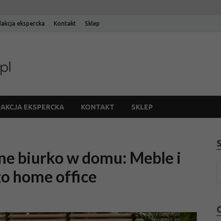
akcja ekspercka
Kontakt
Sklep
Blog Edinos
Blog internetowego sklepu meblowego Edinos
AKCJA EKSPERCKA
KONTAKT
SKLEP
ne biurko w domu: Meble i
o home office