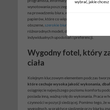
programista, informatyk, zazwyczaj do pracy wys
wybrać, jakie chcesz 
wynotowania poszczególnych informacji. Jeśli jed
na prowadzeniu biura, wówczas codziennie musimy
papierów, które co więcej, muszą znajdować się 
obszerne,
szerokie biurka, z dużymi blatami
. Na 
różnorodnych modeli, dzięki którym bez trudu u
indywidualnych upodobań i preferencji.
Wygodny fotel, który z
ciała
Kolejnym kluczowym elementem podczas tworzeni
które cechuje wysoka jakość wykonania, dbałoś
osiągnięcie najwyższego poziomu komfortu podc
posiada inną, ważną rolę do wykonania. Praca w 
czynności w pozycji siedzącej. Pomimo tego, że wy
wygodnych, w praktyce siedzenie przy biurku zn