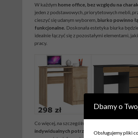
W każdym
home office, bez względu na chara
jeden z podstawowych, priorytetowych mebli, pr
cieszyć się udanym wyborem,
biurko powinno łą
funkcjonalne.
Doskonała estetyka biurka będzie
idealnie łączyć się z pozostałymi elementami, ja
pracy.
Dbamy o Two
Co więcej, na szczególną uwagę zasługuje także f
indywidualnych potrzeb i preferencji. To kw
Obsługujemy pliki coo