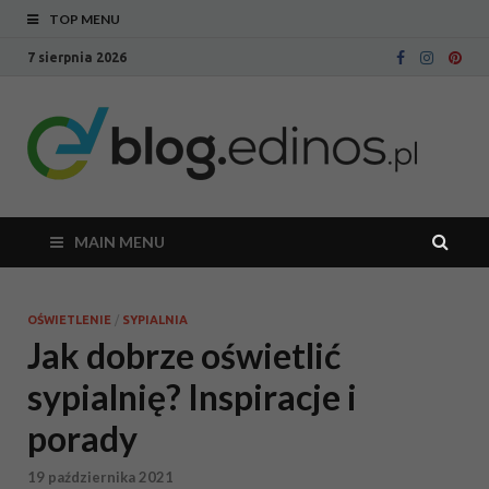
TOP MENU
7 sierpnia 2026
Bl
Blog
intern
Ed
sklepu
meblo
Edinos
MAIN MENU
OŚWIETLENIE
/
SYPIALNIA
Jak dobrze oświetlić
sypialnię? Inspiracje i
porady
19 października 2021