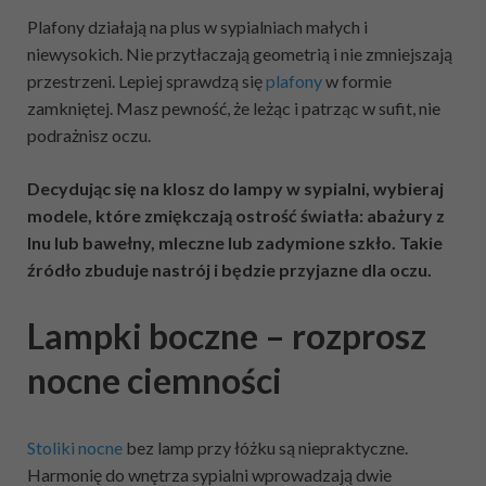
Plafony działają na plus w sypialniach małych i
niewysokich. Nie przytłaczają geometrią i nie zmniejszają
przestrzeni. Lepiej sprawdzą się
plafony
w formie
zamkniętej. Masz pewność, że leżąc i patrząc w sufit, nie
podrażnisz oczu.
Decydując się na klosz do lampy w sypialni, wybieraj
modele, które zmiękczają ostrość światła: abażury z
lnu lub bawełny, mleczne lub zadymione szkło. Takie
źródło zbuduje nastrój i będzie przyjazne dla oczu.
Lampki boczne – rozprosz
nocne ciemności
Stoliki nocne
bez lamp przy łóżku są niepraktyczne.
Harmonię do wnętrza sypialni wprowadzają dwie