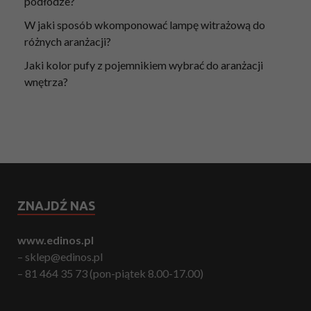
podłodze?
W jaki sposób wkomponować lampę witrażową do
różnych aranżacji?
Jaki kolor pufy z pojemnikiem wybrać do aranżacji
wnętrza?
ZNAJDŹ NAS
www.edinos.pl
– sklep@edinos.pl
– 81 464 35 73 (pon-piątek 8.00-17.00)