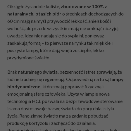
Okrągłe żyrandole kuliste,
zbudowane w 100% z
naturalnych, ptasich piór
o średnicach dochodzących do
60 cm mają na myśl przywodzić lekkość, anielskość i
wolność, ale przede wszystkim mają nie umknąć niczyjej
uwadze. Idealnie nadają się do sypialni, ponieważ
zaskakują formą – to pierwsze na rynku tak miękkie i
puszyste lampy, które dają wnętrzu ciepłe, lekko
przydymione światło.
Brak naturalnego światła, bezsenność i stres sprawiają, że
ludzie trudniej się regenerują. Odpowiedzią na to są
lampy
biodynamiczne,
które mają poprawić fizyczną i
emocjonalną sferę człowieka. Użyta w lampie nowa
technologia HCL pozwala na bezprzewodowe sterowanie
i sama dostosowuje barwę światła do pory dnia i stylu
życia. Rano zimne światło ma za zadanie pobudzać
produkcję kortyzolu i zachęcać do działania.
Popołudniowe stanie się neutralne, by wieczorem z kolei