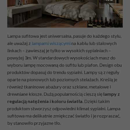
Lampa sufitowa jest uniwersalna, pasuje do każdego stylu,
ale uważaj z
lampami wiszącymi
na kablu lub stalowych
linkach – zawieszaj je tylko w wysokich sypialniach –
powyżej 3m. W standardowych wysokościach masz do
wyboru lampę mocowaną do sufitu lub plafon. Design obu
produktów dopasuj do trendu sypialni. Lampy są z reguły
oparte na pionowych lub poziomych stelażach. Kreślą je
również tkaninowe abażury oraz szklane, metalowe i
drewniane klosze. Dużą popularnością cieszą się
lampy z
regulacją natężenia i koloru światła
. Dzięki takim
produktom stworzysz odpowiedni klimat sypialni. Lampa
sufitowa ma delikatnie zmiękczać światło i je rozpraszać,
by stanowiło przyjazne tło.