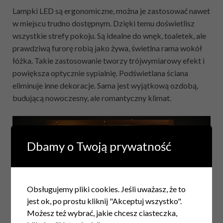
Lampki LED są ergonomiczne, można je zastosować nawet
w miejscu trudno dostępnym. Dzięki temu doświetlisz
wszystkie strefy pokoju. Są idealne do wnęk, toaletek, ale
prawdziwą furorę robią jako żywa, świetlna rama wokół
łóżka. Takie zastosowanie tworzy trójwymiarowy efekt i
powiększa optycznie sypialnię. Podświetlana ściana
eliminuje inne dekoracje. Sama jest wyjątkową ozdobą,
budującą nowoczesny, ale romantyczny klimat.
Dbamy o Twoją prywatność
Obsługujemy pliki cookies. Jeśli uważasz, że to
jest ok, po prostu kliknij "Akceptuj wszystko".
Możesz też wybrać, jakie chcesz ciasteczka,