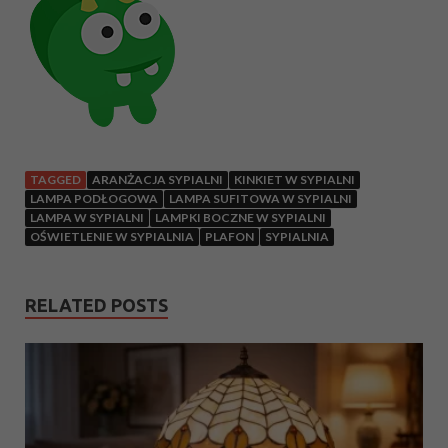
TAGGED
ARANŻACJA SYPIALNI
KINKIET W SYPIALNI
LAMPA PODŁOGOWA
LAMPA SUFITOWA W SYPIALNI
LAMPA W SYPIALNI
LAMPKI BOCZNE W SYPIALNI
OŚWIETLENIE W SYPIALNIA
PLAFON
SYPIALNIA
RELATED POSTS