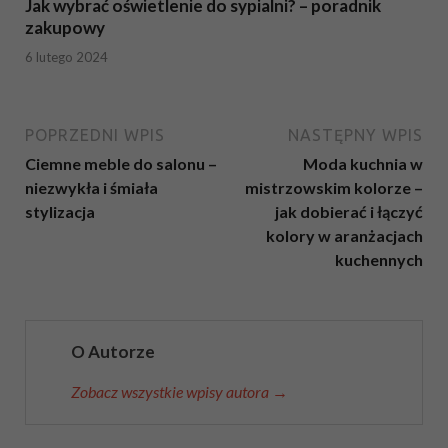
Jak wybrać oświetlenie do sypialni? – poradnik
zakupowy
6 lutego 2024
POPRZEDNI WPIS
NASTĘPNY WPIS
Ciemne meble do salonu –
Moda kuchnia w
niezwykła i śmiała
mistrzowskim kolorze –
stylizacja
jak dobierać i łączyć
kolory w aranżacjach
kuchennych
O Autorze
Zobacz wszystkie wpisy autora →