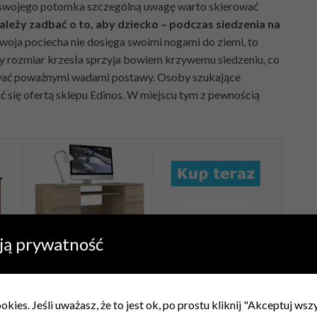
 swojego potomka szczególną uwagę warto skierować
ależy zadbać o to, aby dziecko – podczas siedzenia na
 Twoja pociecha nie dosięga swoimi nogami do ziemi, to
Zły rozmiar krzesła sprzyja bowiem krzywemu siedzeniu, co
wać poważnymi wadami postawy. Osoby szukające
 się ofertą sklepu Edinos. W miejscu tym z pewnością
ją prywatność
o dla dziecka do biurka
będzie najlepszym wyborem, to
kies. Jeśli uważasz, że to jest ok, po prostu kliknij "Akceptuj ws
 Mają one naprawdę szerokie spektrum walorów, co