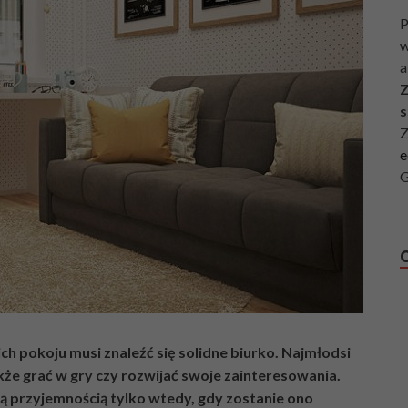
P
w
a
Z
s
Z
e
G
ch pokoju musi znaleźć się solidne biurko. Najmłodsi
także grać w gry czy rozwijać swoje zainteresowania.
ą przyjemnością tylko wtedy, gdy zostanie ono