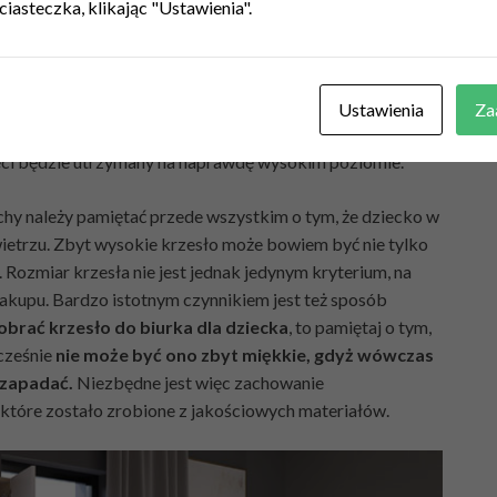
ciasteczka, klikając "Ustawienia".
ególnie wymagających konsumentów.
Główną cechą krzeseł
ji regulacji, dzięki czemu można je bardzo łatwo
 się na zakup krzesła ergonomicznego, rodzic może
siedziska, a także kąt nachylenia oparcia. Długa lista
Ustawienia
Za
ą one prawdopodobnie najlepszą opcją dla wszystkich
eci będzie utrzymany na naprawdę wysokim poziomie.
chy należy pamiętać przede wszystkim o tym, że dziecko w
wietrzu. Zbyt wysokie krzesło może bowiem być nie tylko
 Rozmiar krzesła nie jest jednak jedynym kryterium, na
kupu. Bardzo istotnym czynnikiem jest też sposób
obrać krzesło do biurka dla dziecka
, to pamiętaj o tym,
cześnie
nie może być ono zbyt miękkie, gdyż wówczas
 zapadać.
Niezbędne jest więc zachowanie
 które zostało zrobione z jakościowych materiałów.