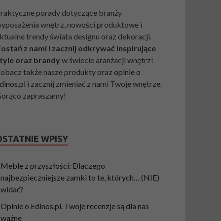
raktyczne porady dotyczące branży
yposażenia wnętrz, nowości produktowe i
ktualne trendy świata designu oraz dekoracji.
ostań z nami i zacznij odkrywać inspirujące
tyle oraz brandy
w świecie aranżacji wnętrz!
obacz także nasze produkty oraz
opinie o
dinos.pl
i zacznij zmieniać z nami Twoje wnętrze.
orąco zapraszamy!
OSTATNIE WPISY
Meble z przyszłości: Dlaczego
najbezpieczniejsze zamki to te, których… (NIE)
widać?
Opinie o Edinos.pl. Twoje recenzje są dla nas
ważne