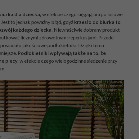
biurka dla dziecka,
w efekcie czego sięgają oni po losowe
. Jest to jednak poważny błąd, gdyż
krzesło do biurka to
ozwój każdego dziecka.
Niewłaściwie dobrany produkt
skutkować licznymi zdrowotnymi reperkusjami. Przede
 posiadało jakościowe podłokietniki. Dzięki temu
mniejsze.
Podłokietniki wpływają także na to, że
e plecy,
w efekcie czego wielogodzinne siedzenie przy
em.