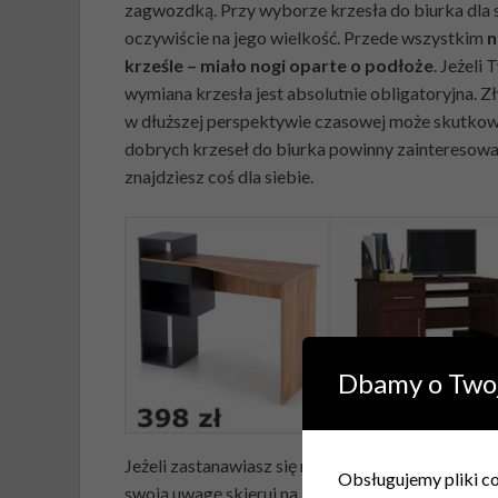
zagwozdką. Przy wyborze krzesła do biurka dla
oczywiście na jego wielkość. Przede wszystkim
n
krześle – miało nogi oparte o podłoże
. Jeżeli
wymiana krzesła jest absolutnie obligatoryjna. 
w dłuższej perspektywie czasowej może skutko
dobrych krzeseł do biurka powinny zainteresować
znajdziesz coś dla siebie.
Dbamy o Two
Jeżeli zastanawiasz się nad kwestią:
jakie krzesł
Obsługujemy pliki coo
swoją uwagę skieruj na
krzesła ergonomiczne
.