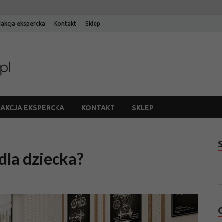
akcja ekspercka
Kontakt
Sklep
Blog Edinos
Blog internetowego sklepu meblowego Edinos
AKCJA EKSPERCKA
KONTAKT
SKLEP
 dla dziecka?