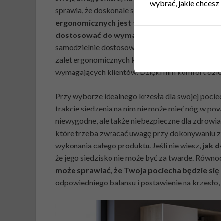
wybrać, jakie chcesz 
sprawia, że doskonale spisują się nawet u szcz
ergonomicznych jest to, że mają one wiele opc
dostosować do wymagań dziecka
. Decydując
samodzielnie dostosowywać wysokość i głębokość 
zalet ergonomicznych krzeseł wpływa na to, że s
wymagających klientów. Dzięki nim komfort dzi
Przy wyborze idealnego krzesła dla swojej pocie
trakcie siedzenia na nim nie może mieć nóg w po
niewygodne, ale także niebezpieczne dla zdrowia.
które trzeba zwracać uwagę przy dokonywaniu za
wykonania całego produktu. Jeśli nie wiesz,
jak d
że jego siedzisko nie może być za twarde. Równo
może sprawiać, że Twoja pociecha będzie się
odpowiedniego balansu i postawienie na krzesło,