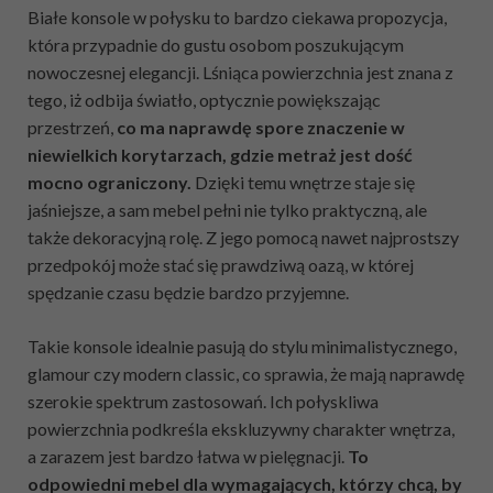
Białe konsole w połysku to bardzo ciekawa propozycja,
która przypadnie do gustu osobom poszukującym
nowoczesnej elegancji. Lśniąca powierzchnia jest znana z
tego, iż odbija światło, optycznie powiększając
przestrzeń,
co ma naprawdę spore znaczenie w
niewielkich korytarzach, gdzie metraż jest dość
mocno ograniczony.
Dzięki temu wnętrze staje się
jaśniejsze, a sam mebel pełni nie tylko praktyczną, ale
także dekoracyjną rolę. Z jego pomocą nawet najprostszy
przedpokój może stać się prawdziwą oazą, w której
spędzanie czasu będzie bardzo przyjemne.
Takie konsole idealnie pasują do stylu minimalistycznego,
glamour czy modern classic, co sprawia, że mają naprawdę
szerokie spektrum zastosowań. Ich połyskliwa
powierzchnia podkreśla ekskluzywny charakter wnętrza,
a zarazem jest bardzo łatwa w pielęgnacji.
To
odpowiedni mebel dla wymagających, którzy chcą, by