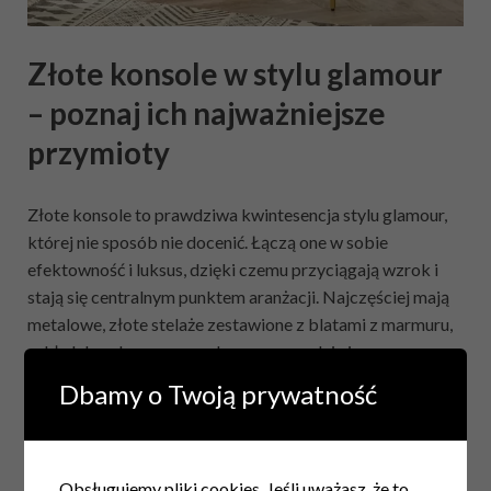
Złote konsole w stylu glamour
– poznaj ich najważniejsze
przymioty
Złote konsole to prawdziwa kwintesencja stylu glamour,
której nie sposób nie docenić. Łączą one w sobie
efektowność i luksus, dzięki czemu przyciągają wzrok i
stają się centralnym punktem aranżacji. Najczęściej mają
metalowe, złote stelaże zestawione z blatami z marmuru,
szkła lub polerowanego drewna, co nadaje im
wyrafinowanego charakteru.
Taki mebel doskonale
Dbamy o Twoją prywatność
prezentuje się w otoczeniu luster w ozdobnych
ramach, kryształowych lamp czy welurowych
dodatków.
Złota konsola nie tylko uzupełnia wnętrze, ale
też podkreśla jego indywidualny styl. Jeśli lubisz odważne
Obsługujemy pliki cookies. Jeśli uważasz, że to