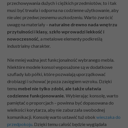
przechowywania dużych i ciężkich przedmiotów, to i tak
musi być trwała i odporna na codzienne użytkowanie, aby
nie ulec przedwczesnemu uszkodzeniu. Warto zwrócić
uwagę na materiały –
naturalne drewno nada wnętrzu
przytulności i klasy, szkło wprowadzi lekkość i
nowoczesność,
a metalowe elementy podkreślą
industrialny charakter.
Nie mniej ważna jest funkcjonalność wybranego mebla.
Niektóre modele konsol wyposażone są w dodatkowe
szuflady lub półki, które pozwalają uporządkować
drobiazgi i schować je poza zasięgiem wzroku. Dzięki
temu
mebel nie tylko zdobi, ale także ułatwia
codzienne funkcjonowanie.
Wybierając konsolę, warto
pamiętać o proporcjach – powinna być dopasowana do
wielkości korytarza, aby nie zaburzała swobodnej
komunikacji. Konsolę warto ustawić tuż obok
wieszaka do
przedpokoju
. Dzięki temu całość będzie wyglądała