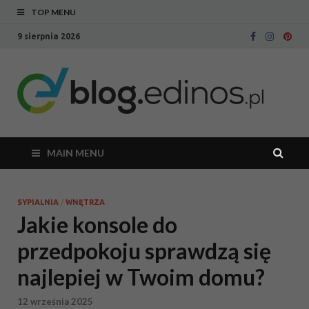
TOP MENU
9 sierpnia 2026
Bl
Blog
intern
Ed
sklepu
meblo
Edinos
MAIN MENU
SYPIALNIA
/
WNĘTRZA
Jakie konsole do
przedpokoju sprawdzą się
najlepiej w Twoim domu?
12 września 2025