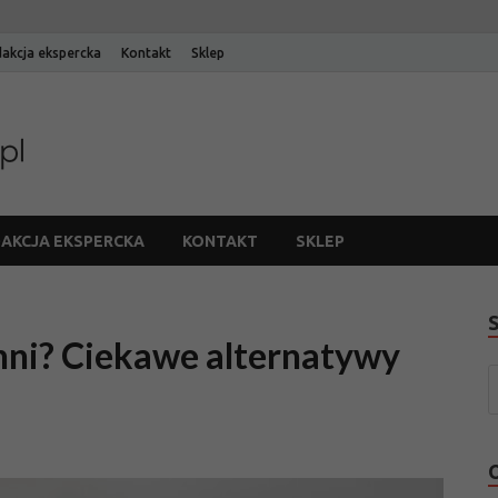
akcja ekspercka
Kontakt
Sklep
Blog Edinos
Blog internetowego sklepu meblowego Edinos
AKCJA EKSPERCKA
KONTAKT
SKLEP
hni? Ciekawe alternatywy