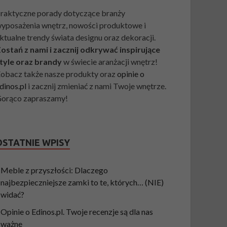
raktyczne porady dotyczące branży
yposażenia wnętrz, nowości produktowe i
ktualne trendy świata designu oraz dekoracji.
ostań z nami i zacznij odkrywać inspirujące
tyle oraz brandy
w świecie aranżacji wnętrz!
obacz także nasze produkty oraz
opinie o
dinos.pl
i zacznij zmieniać z nami Twoje wnętrze.
orąco zapraszamy!
OSTATNIE WPISY
Meble z przyszłości: Dlaczego
najbezpieczniejsze zamki to te, których… (NIE)
widać?
Opinie o Edinos.pl. Twoje recenzje są dla nas
ważne