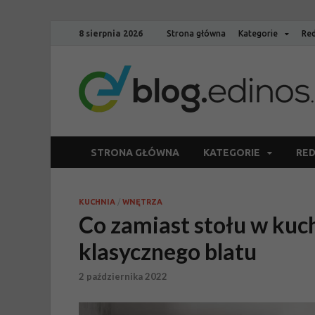
8 sierpnia 2026
Strona główna
Kategorie
Red
STRONA GŁÓWNA
KATEGORIE
RED
KUCHNIA
/
WNĘTRZA
Co zamiast stołu w kuc
klasycznego blatu
2 października 2022