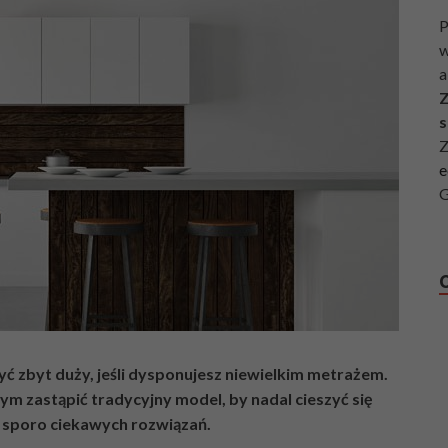
P
w
a
Z
s
Z
e
G
być zbyt duży, jeśli dysponujesz niewielkim metrażem.
 zastąpić tradycyjny model, by nadal cieszyć się
sporo ciekawych rozwiązań.