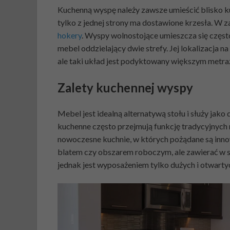
Kuchenną wyspę należy zawsze umieścić blisko kuch
tylko z jednej strony ma dostawione krzesła. W za
hokery
. Wyspy wolnostojące umieszcza się częst
mebel oddzielający dwie strefy. Jej lokalizacja 
ale taki układ jest podyktowany większym metr
Zalety kuchennej wyspy
Mebel jest idealną alternatywą stołu i służy j
kuchenne często przejmują funkcję tradycyjnych 
nowoczesne kuchnie, w których pożądane są inno
blatem czy obszarem roboczym, ale zawierać w s
jednak jest wyposażeniem tylko dużych i otwart