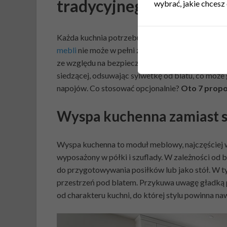
tradycyjnego mebla
wybrać, jakie chcesz 
Każda kuchnia potrzebuje dodatkowego miejsca n
mebli
nie może w pełni zastąpić stołu, choć wiel
ze względu na bezpieczeństwo – zabudowa dolny
siedzącej, odsuwając sylwetkę od blatu, co moż
napojów. Co stosować opcjonalnie?
Oto 7 propo
Wyspa kuchenna zamiast s
Wyspa kuchenna to moduł meblowy, najczęściej 
wyposażony w półki i szuflady. W zależności od
do przygotowywania posiłków lub jako stół. W 
przestrzeń pod blatem. Przykuwa uwagę gładką p
od charakteru kuchni, do której stylu powinna na