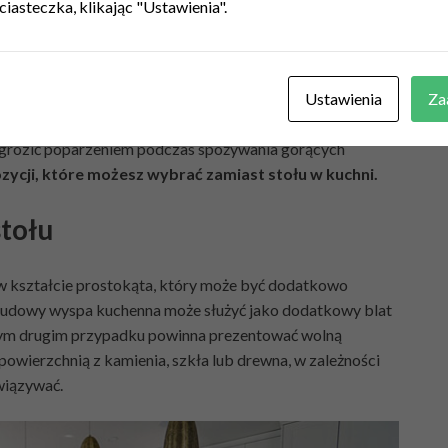
ciasteczka, klikając "Ustawienia".
a wygodne spożycie posiłku. Niestety, blat
kuchennych
Ustawienia
Za
e osób w taki sposób go używa. Nie doradza się tego choćby
ch szafek uniemożliwia wygodne przybranie pozycji
e grozić poparzeniem podczas spożywania gorących
zycji, które możesz wybrać zamiast stołu w kuchni.
tołu
w kształcie prostokąta, który może być dodatkowo
 budowy wyspa kuchenna może służyć jako dodatkowy blat
tym drugim przypadku powinna prezentować wolną
owierzchnią z kamienia, szkła lub drewna, w zależności
wiązywać.