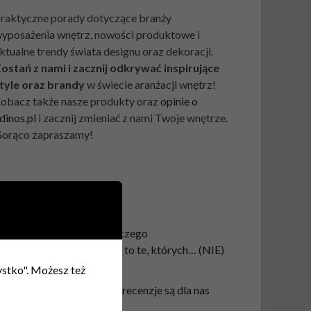
raktyczne porady dotyczące branży
yposażenia wnętrz, nowości produktowe i
ktualne trendy świata designu oraz dekoracji.
ostań z nami i zacznij odkrywać inspirujące
tyle oraz brandy
w świecie aranżacji wnętrz!
obacz także nasze produkty oraz
opinie o
dinos.pl
i zacznij zmieniać z nami Twoje wnętrze.
orąco zapraszamy!
OSTATNIE WPISY
Meble z przyszłości: Dlaczego
najbezpieczniejsze zamki to te, których… (NIE)
widać?
zystko". Możesz też
Opinie o Edinos.pl. Twoje recenzje są dla nas
ważne