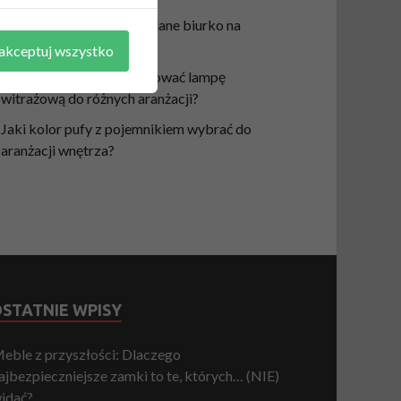
Jak wypoziomować składane biurko na
krzywej podłodze?
akceptuj wszystko
W jaki sposób wkomponować lampę
witrażową do różnych aranżacji?
Jaki kolor pufy z pojemnikiem wybrać do
aranżacji wnętrza?
STATNIE WPISY
eble z przyszłości: Dlaczego
ajbezpieczniejsze zamki to te, których… (NIE)
idać?