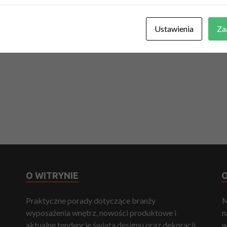
Ustawienia
Za
O WITRYNIE
O
Praktyczne porady dotyczące branży
M
wyposażenia wnętrz, nowości produktowe i
n
aktualne tendencje świata designu oraz dekoracji.
w