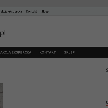
akcja ekspercka
Kontakt
Sklep
Blog Edinos
Blog internetowego sklepu meblowego Edinos
AKCJA EKSPERCKA
KONTAKT
SKLEP