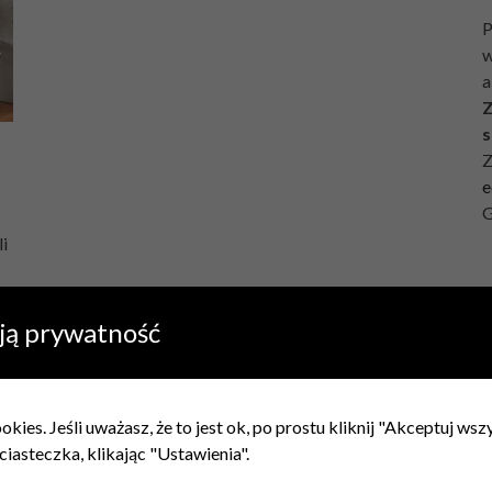
P
w
a
Z
s
Z
e
G
i
o
ją prywatność
kies. Jeśli uważasz, że to jest ok, po prostu kliknij "Akceptuj ws
ciasteczka, klikając "Ustawienia".