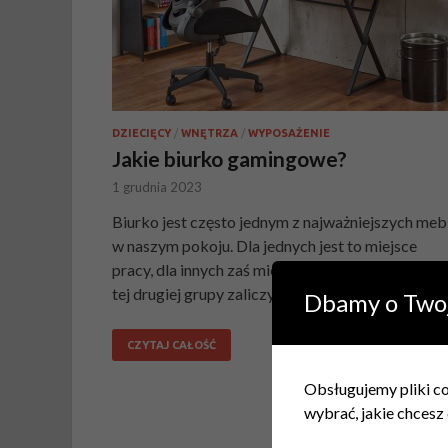
DZIECIĘCY
/
WNĘTRZA
/
WYPOSAŻENIE
Jakie biurko gamingowe?
1 grudnia 2023
Biurko jest często jednym z najważniejszych mebl
w naszym pokoju. Dla jednych jest to miejsce
pracy, dla innych zaś miejsce służące rozrywce. D
tej drugiej grupy zaliczyć możemy graczy. Z …
Dbamy o Two
CZYTAJ CAŁOŚĆ
Obsługujemy pliki coo
wybrać, jakie chcesz 